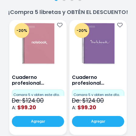
¡Compra 5 libretas y OBTÉN EL DESCUENTO!
-20%
-20%
Cuaderno
Cuaderno
C
profesional
profesional
p
Miquelrius Emotions
Miquelrius Emotions
M
Cuadro Chico 80
raya 80 hojas
r
Compra 5 y obten este dto.
Compra 5 y obten este dto.
C
De: $124.00
De: $124.00
D
hojas Rosa
Purpura
$99.20
$99.20
A:
A:
A
Agregar
Agregar