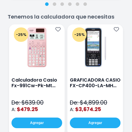
Tenemos la calculadora que necesitas
-25%
-25%
Calculadora Casio
GRAFICADORA CASIO
C
Fx-991Cw-Pk-Mt
FX-CP400-LA-MH
C
Class Wiz Rosa
TOUCH
C
N
De: $639.00
De: $4,899.00
D
$479.25
$3,674.25
A:
A:
A
Agregar
Agregar