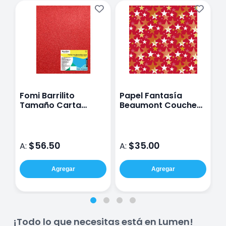
Fomi Barrilito
Papel Fantasía
P
Tamaño Carta
Beaumont Couche
P
Diamantado Rojo
70X100Cm 9220X
N
con 10 Hojas
1
D
$56.50
$35.00
A:
A:
A
Agregar
Agregar
¡Todo lo que necesitas está en Lumen!