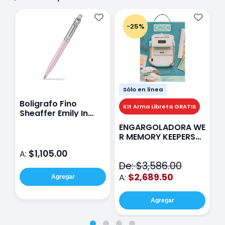
-25%
Sólo en línea
Boligrafo Fino
M
Kit Arma Libreta GRATIS
Sheaffer Emily In
A
Paris Sentinel E321
F
ENGARGOLADORA WE
Rosa
P
R MEMORY KEEPERS
D
71050-9 THE CINCH
$1,105.00
A:
A
V2
De: $3,586.00
$2,689.50
A:
Agregar
Agregar