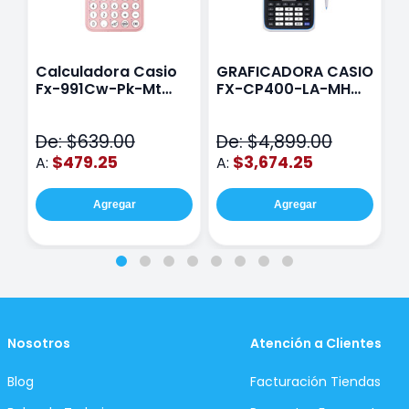
Calculadora Casio
GRAFICADORA CASIO
C
Fx-991Cw-Pk-Mt
FX-CP400-LA-MH
C
Class Wiz Rosa
TOUCH
C
N
De: $639.00
De: $4,899.00
D
$479.25
$3,674.25
A:
A:
A
Agregar
Agregar
Nosotros
Atención a Clientes
Blog
Facturación Tiendas