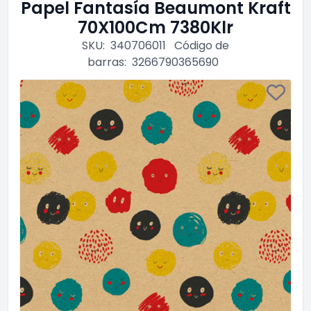
Papel Fantasía Beaumont Kraft
70X100Cm 7380Klr
SKU:
340706011
Código de
barras:
3266790365690