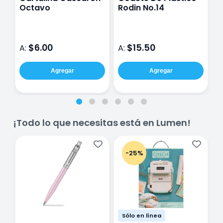
Octavo
Rodin No.14
R
G
$6.00
$15.50
A:
A:
A
Agregar
Agregar
¡Todo lo que necesitas está en Lumen!
-25%
Sólo en línea