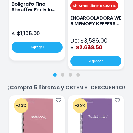
Boligrafo Fino
M
Kit Arma Libreta GRATIS
Sheaffer Emily In
A
Paris Sentinel E321
F
ENGARGOLADORA WE
Rosa
P
R MEMORY KEEPERS
D
71050-9 THE CINCH
$1,105.00
A:
A
V2
De: $3,586.00
$2,689.50
A:
Agregar
Agregar
¡Compra 5 libretas y OBTÉN EL DESCUENTO!
-20%
-20%