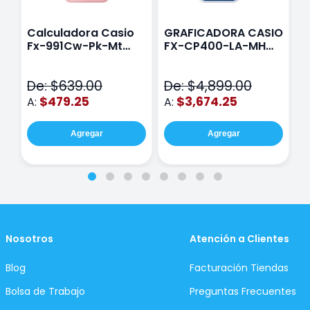
Calculadora Casio
GRAFICADORA CASIO
C
Fx-991Cw-Pk-Mt
FX-CP400-LA-MH
C
Class Wiz Rosa
TOUCH
C
N
De: $639.00
De: $4,899.00
D
$479.25
$3,674.25
A:
A:
A
Agregar
Agregar
Nosotros
Atención a Clientes
Blog
Facturación Tiendas
Bolsa de Trabajo
Preguntas Frecuentes