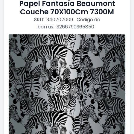
Papel Fantasía Beaumont
Couche 70X100Cm 7300M
SKU:
340707009
Código de
barras:
3266790365850