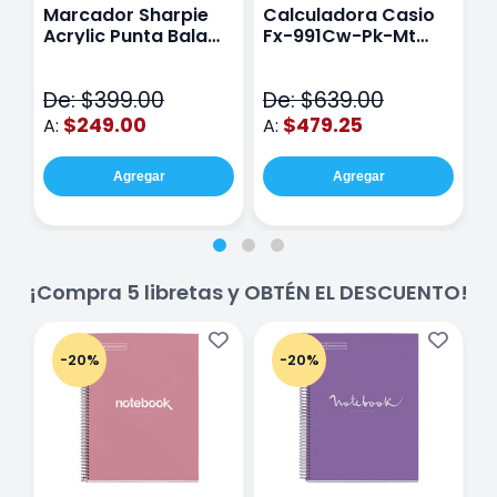
Marcador Sharpie
Calculadora Casio
E
Acrylic Punta Bala
Fx-991Cw-Pk-Mt
Y
Fina Surtido Con 12
Class Wiz Rosa
T
Piezas
V
De: $399.00
De: $639.00
D
$249.00
$479.25
A:
A:
A
Agregar
Agregar
¡Compra 5 libretas y OBTÉN EL DESCUENTO!
-20%
-20%