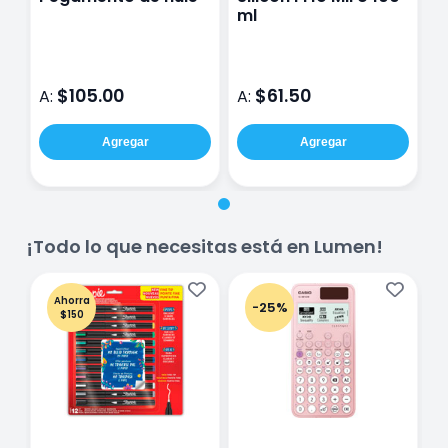
ml
$105.00
$61.50
A:
A:
Agregar
Agregar
¡Todo lo que necesitas está en Lumen!
Ahorra
-25%
$150