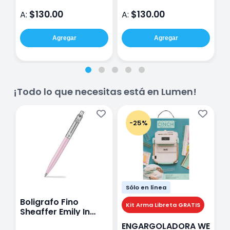
D
$130.00
$130.00
A:
A:
A
Agregar
Agregar
¡Todo lo que necesitas está en Lumen!
-25%
Sólo en línea
Boligrafo Fino
M
Kit Arma Libreta GRATIS
Sheaffer Emily In
A
Paris Sentinel E321
F
ENGARGOLADORA WE