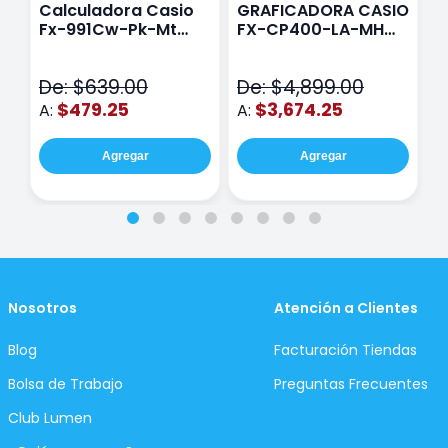
Calculadora Casio
GRAFICADORA CASIO
C
Fx-991Cw-Pk-Mt
FX-CP400-LA-MH
C
Class Wiz Rosa
TOUCH
C
N
De: $639.00
De: $4,899.00
D
$479.25
$3,674.25
A:
A:
A
Agregar
Agregar
Nosotros
Atención a Clientes
Blog
Facturación Tiendas
Bolsa de Trabajo
Preguntas Frecuentes
Club Lumen