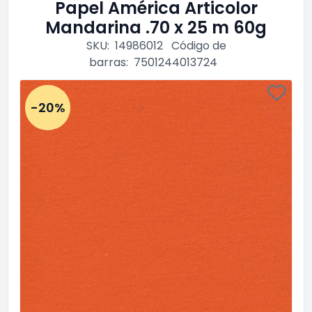
Papel América Articolor
Mandarina .70 x 25 m 60g
SKU:
14986012
Código de
barras:
7501244013724
-20%