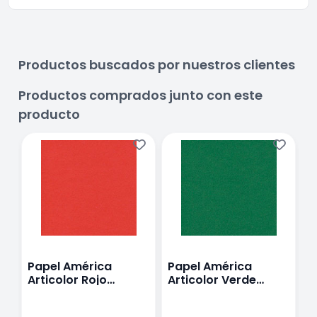
Productos buscados por nuestros clientes
Productos comprados junto con este
producto
Papel América
Papel América
P
Articolor Rojo
Articolor Verde
A
Obscuro .70 x 25 m
Bandera .70 x 25 m
.
60g
60g