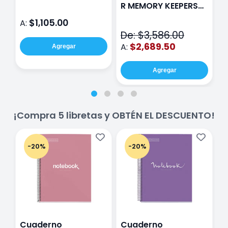
Rosa
P
R MEMORY KEEPERS
D
71050-9 THE CINCH
$1,105.00
A:
A
V2
De: $3,586.00
$2,689.50
A:
Agregar
Agregar
¡Compra 5 libretas y OBTÉN EL DESCUENTO!
-20%
-20%
Cuaderno
Cuaderno
C