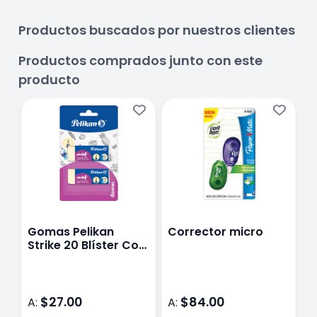
Productos buscados por nuestros clientes
Productos comprados junto con este
producto
Gomas Pelikan
Corrector micro
L
Strike 20 Blíster Con
P
2
c
$27.00
$84.00
A:
A:
A