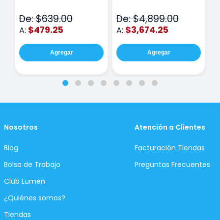
N
De: $639.00
De: $4,899.00
D
$479.25
$3,674.25
A:
A:
A
Agregar
Agregar
Nosotros
Atención a Clientes
Blog
Facturación Tiendas
Bolsa de Trabajo
Preguntas Frecuentes
Club Lumen
¿Quiénes somos?
Tiendas