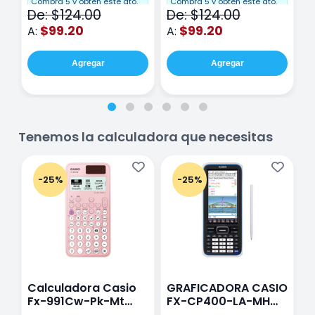
Cuadro Chico 80
raya 80 hojas
r
Compra 5 y obten este dto.
Compra 5 y obten este dto.
C
De: $124.00
De: $124.00
D
hojas Rosa
Purpura
$99.20
$99.20
A:
A:
A
Agregar
Agregar
Tenemos la calculadora que necesitas
-25%
-25%
Calculadora Casio
GRAFICADORA CASIO
C
Fx-991Cw-Pk-Mt
FX-CP400-LA-MH
C
Class Wiz Rosa
TOUCH
C