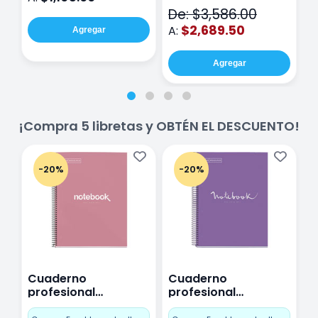
V2
De: $3,586.00
$2,689.50
A:
Agregar
Agregar
¡Compra 5 libretas y OBTÉN EL DESCUENTO!
-20%
-20%
Cuaderno
Cuaderno
C
profesional
profesional
p
Miquelrius Emotions
Miquelrius Emotions
M