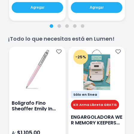
Agregar
Agregar
¡Todo lo que necesitas está en Lumen!
-25%
Sólo en línea
Boligrafo Fino
M
Kit Arma Libreta GRATIS
Sheaffer Emily In
A
Paris Sentinel E321
F
ENGARGOLADORA WE
Rosa
P
R MEMORY KEEPERS
D
71050-9 THE CINCH
$1,105.00
A:
A