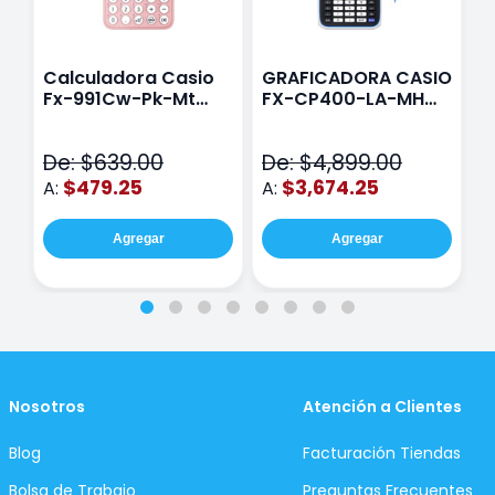
Calculadora Casio
GRAFICADORA CASIO
C
Fx-991Cw-Pk-Mt
FX-CP400-LA-MH
C
Class Wiz Rosa
TOUCH
C
N
De: $639.00
De: $4,899.00
D
$479.25
$3,674.25
A:
A:
A
Agregar
Agregar
Nosotros
Atención a Clientes
Blog
Facturación Tiendas
Bolsa de Trabajo
Preguntas Frecuentes