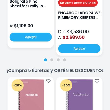
Boligrafo Fino
M
Kit Arma Libreta GRATIS
Sheaffer Emily In
A
Paris Sentinel E321
F
ENGARGOLADORA WE
Rosa
P
R MEMORY KEEPERS
D
71050-9 THE CINCH
$1,105.00
A:
A
V2
De: $3,586.00
$2,689.50
A:
Agregar
Agregar
¡Compra 5 libretas y OBTÉN EL DESCUENTO!
-20%
-20%