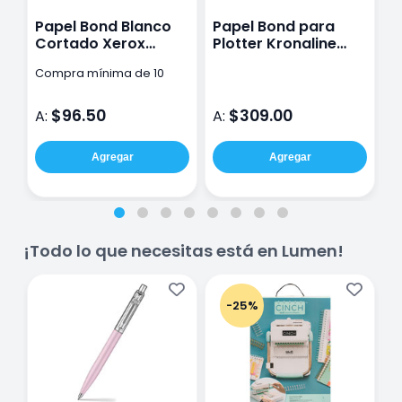
Papel Bond Blanco
Papel Bond para
R
Cortado Xerox
Plotter Kronaline
V
Marathon Tamaño
Premier 61cm x 50m
Compra mínima de 10
Carta 70G
pzas
$96.50
$309.00
A:
A:
A
Agregar
Agregar
¡Todo lo que necesitas está en Lumen!
-25%