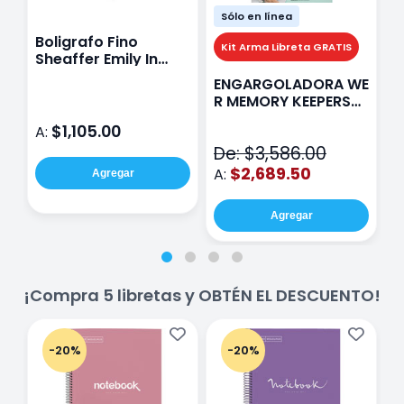
Sólo en línea
Boligrafo Fino
M
Kit Arma Libreta GRATIS
Sheaffer Emily In
A
Paris Sentinel E321
F
ENGARGOLADORA WE
Rosa
P
R MEMORY KEEPERS
D
71050-9 THE CINCH
$1,105.00
A:
A
V2
De: $3,586.00
$2,689.50
A:
Agregar
Agregar
¡Compra 5 libretas y OBTÉN EL DESCUENTO!
-20%
-20%