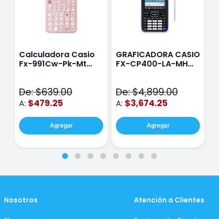
Calculadora Casio
GRAFICADORA CASIO
C
Fx-991Cw-Pk-Mt
FX-CP400-LA-MH
C
Class Wiz Rosa
TOUCH
C
N
De: $639.00
De: $4,899.00
D
$479.25
$3,674.25
A:
A:
A
Agregar
Agregar
Nosotros
Atención a Clientes