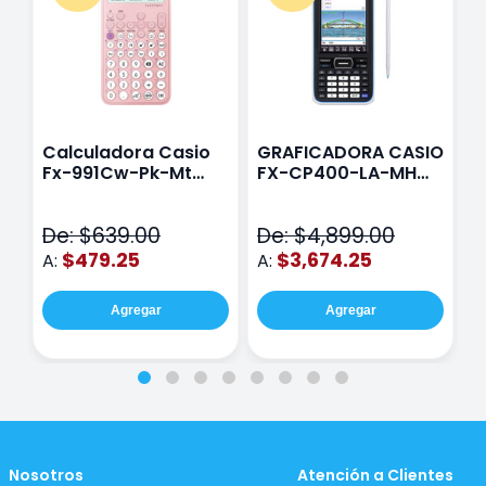
Calculadora Casio
GRAFICADORA CASIO
C
Fx-991Cw-Pk-Mt
FX-CP400-LA-MH
C
Class Wiz Rosa
TOUCH
C
N
De: $639.00
De: $4,899.00
D
$479.25
$3,674.25
A:
A:
A
Agregar
Agregar
Nosotros
Atención a Clientes