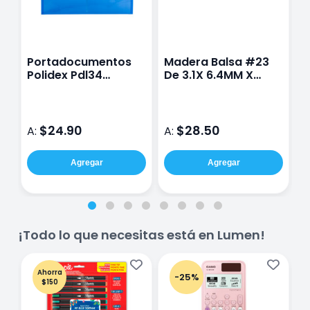
Portadocumentos
Madera Balsa #23
M
Polidex Pdl34
De 3.1X 6.4MM X
1
23.5X36Cm Azul
91.5CM
$24.90
$28.50
A:
A:
A
Agregar
Agregar
¡Todo lo que necesitas está en Lumen!
Ahorra
-25%
$150