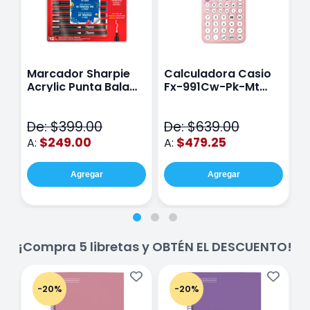
Marcador Sharpie
Calculadora Casio
E
Acrylic Punta Bala
Fx-991Cw-Pk-Mt
Y
Fina Surtido Con 12
Class Wiz Rosa
T
Piezas
V
De: $399.00
De: $639.00
D
$249.00
$479.25
A:
A:
A
Agregar
Agregar
¡Compra 5 libretas y OBTÉN EL DESCUENTO!
-20%
-20%