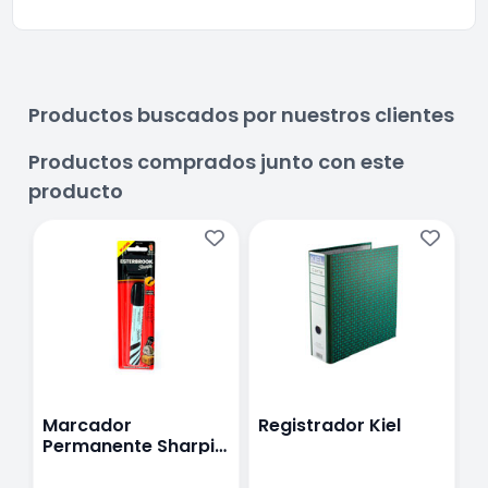
Productos buscados por nuestros clientes
Productos comprados junto con este
producto
Marcador
Registrador Kiel
M
Permanente Sharpie
P
Esterbrook
P
N