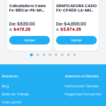
Calculadora Casio
GRAFICADORA CASIO
C
Fx-991Cw-Pk-Mt
FX-CP400-LA-MH
C
Class Wiz Rosa
TOUCH
C
N
De: $639.00
De: $4,899.00
D
$479.25
$3,674.25
A:
A:
A
Agregar
Agregar
Nosotros
Atención a Clientes
Blog
Facturación Tiendas
Bolsa de Trabajo
Preguntas Frecuentes
Club Lumen