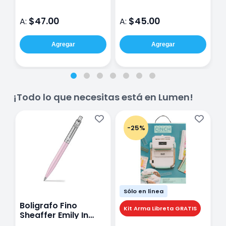
$47.00
$45.00
A:
A:
A
Agregar
Agregar
¡Todo lo que necesitas está en Lumen!
-25%
Sólo en línea
Boligrafo Fino
M
Kit Arma Libreta GRATIS
Sheaffer Emily In
A
Paris Sentinel E321
F