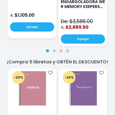
ENGARGOLADORA WE
Rosa
P
R MEMORY KEEPERS
D
71050-9 THE CINCH
$1,105.00
A:
A
V2
De: $3,586.00
$2,689.50
A:
Agregar
Agregar
¡Compra 5 libretas y OBTÉN EL DESCUENTO!
-20%
-20%