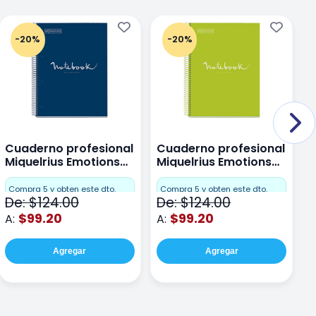
-20%
-20%
Cuaderno profesional
Cuaderno profesional
C
Miquelrius Emotions
Miquelrius Emotions
M
Dots 80 hojas
Dots 80 hojas Lima
D
F
Compra 5 y obten este dto.
Compra 5 y obten este dto.
De: $124.00
De: $124.00
D
$99.20
$99.20
A:
A:
A
Agregar
Agregar