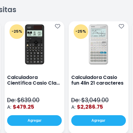
sitas
-25%
-25%
Calculadora
Calculadora Casio
Científica Casio Class
fun 4lin 21 caracteres
Wiz Color Negro
De: $639.00
De: $3,049.00
$479.25
$2,286.75
A:
A:
Agregar
Agregar