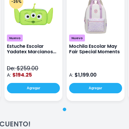
-25%
Nuevo
Nuevo
Estuche Escolar
Mochila Escolar May
Yadatex Marcianos
Fair Special Moments
Toy Story DTS026
Verde
De: $259.00
$194.25
$1,199.00
A:
A:
Agregar
Agregar
ESCUENTO!