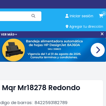
0
Iniciar sesión
Agregar tu dirección
 VER MÁS>>
 Mqr Mr18278 Redondo
digo de barras:
8422593182789