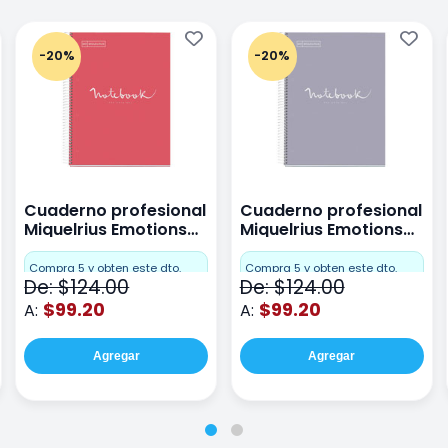
-20%
-20%
Cuaderno profesional
Cuaderno profesional
Miquelrius Emotions
Miquelrius Emotions
raya 80 hojas Coral
raya 80 hojas Gris
Compra 5 y obten este dto.
Compra 5 y obten este dto.
De: $124.00
De: $124.00
$99.20
$99.20
A:
A:
Agregar
Agregar