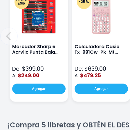
-25%
$150
Marcador Sharpie
Calculadora Casio
Acrylic Punta Bala
Fx-991Cw-Pk-Mt
Fina Surtido Con 12
Class Wiz Rosa
Piezas
De: $399.00
De: $639.00
$249.00
$479.25
A:
A:
Agregar
Agregar
¡Compra 5 libretas y OBTÉN EL D