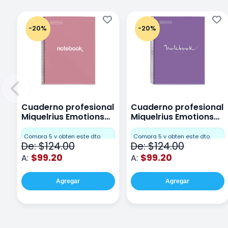
-20%
-20%
Cuaderno profesional
Cuaderno profesional
Miquelrius Emotions
Miquelrius Emotions
Cuadro Chico 80
raya 80 hojas Purpura
hojas Rosa
Compra 5 y obten este dto.
Compra 5 y obten este dto.
De: $124.00
De: $124.00
$99.20
$99.20
A:
A:
Agregar
Agregar