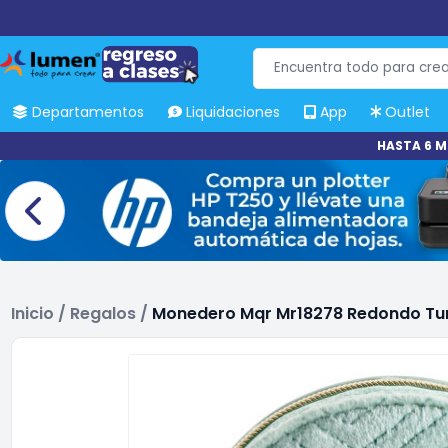
Departamentos
Liquidaciones
App
Outlet
HASTA 6 M
Inicio
/
Regalos
/
Monedero Mqr Mr18278 Redondo Tu