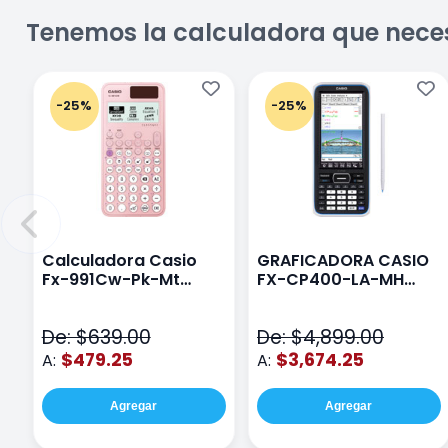
Tenemos la calculadora que nece
-25%
-25%
Calculadora Casio
GRAFICADORA CASIO
Fx-991Cw-Pk-Mt
FX-CP400-LA-MH
Class Wiz Rosa
TOUCH
De: $639.00
De: $4,899.00
$479.25
$3,674.25
A:
A:
Agregar
Agregar