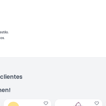
tilo.
os.
clientes
men!