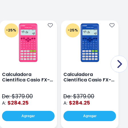
-25%
-25%
Calculadora
Calculadora
C
Científica Casio FX-
Científica Casio FX-
C
82LAPLUS2-PK Color
82LA PLUS2-BU Azul
9
Rosa
N
De: $379.00
De: $379.00
D
$284.25
$284.25
A:
A:
A
Agregar
Agregar