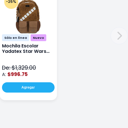
-25%
Sólo en línea
Nuevo
Mochila Escolar
Yadatex Star Wars
STR005 Cafe
De: $1,329.00
$996.75
A:
Agregar