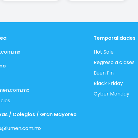
nea
Temporalidades
.com.mx
Hot Sale
Regreso a clases
ono
Buen Fin
Black Friday
men.com.mx
Cyber Monday
cios
vas / Colegios / Gran Mayoreo
o@lumen.com.mx