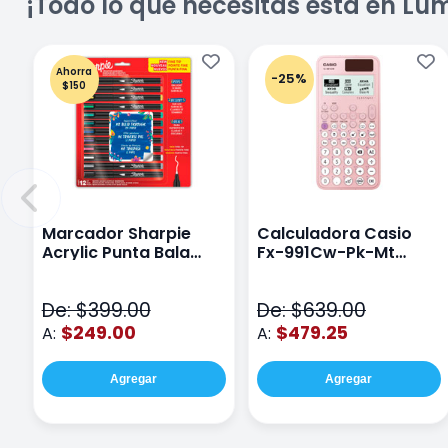
¡Todo lo que necesitas está en Lu
Ahorra
-25%
$150
Marcador Sharpie
Calculadora Casio
Acrylic Punta Bala
Fx-991Cw-Pk-Mt
Fina Surtido Con 12
Class Wiz Rosa
Piezas
De: $399.00
De: $639.00
$249.00
$479.25
A:
A:
Agregar
Agregar