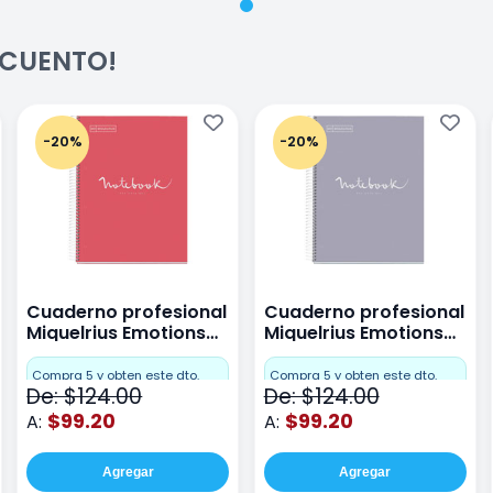
ESCUENTO!
-20%
-20%
Cuaderno profesional
Cuaderno profesional
Miquelrius Emotions
Miquelrius Emotions
raya 80 hojas Coral
raya 80 hojas Gris
Compra 5 y obten este dto.
Compra 5 y obten este dto.
De: $124.00
De: $124.00
$99.20
$99.20
A:
A:
Agregar
Agregar