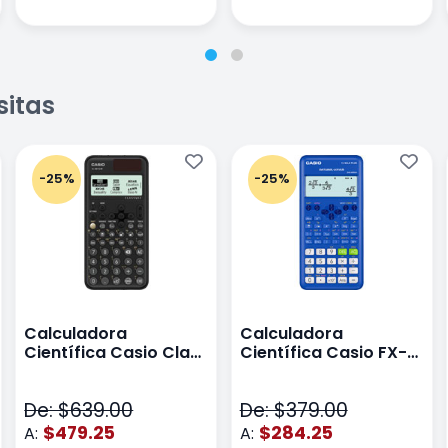
sitas
-25%
-25%
Calculadora
Calculadora
Científica Casio Class
Científica Casio FX-
Wiz Color Negro
82LA PLUS2-BU Azul
De: $639.00
De: $379.00
$479.25
$284.25
A:
A: