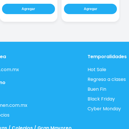
Agregar
Agregar
nea
Temporalidades
.com.mx
Hot Sale
Regreso a clases
ono
Buen Fin
Black Friday
men.com.mx
Cyber Monday
cios
vas / Colegios / Gran Mayoreo