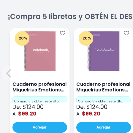
¡Compra 5 libretas y OBTÉN EL D
-20%
-20%
Cuaderno profesional
Cuaderno profesional
Miquelrius Emotions
Miquelrius Emotions
Cuadro Chico 80
raya 80 hojas Purpura
hojas Rosa
Compra 5 y obten este dto.
Compra 5 y obten este dto.
De: $124.00
De: $124.00
$99.20
$99.20
A:
A:
Agregar
Agregar