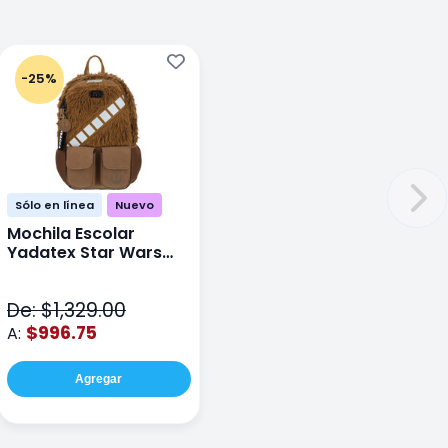
-25%
Sólo en línea
Nuevo
Mochila Escolar
Yadatex Star Wars
STR005 Cafe
De: $1,329.00
$996.75
A:
Agregar