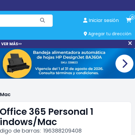
0
Iniciar sesión
Agregar tu dirección
 VER MÁS>>
/Mac
Office 365 Personal 1
indows/Mac
digo de barras:
196388209408