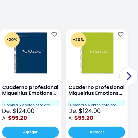
-20%
-20%
Cuaderno profesional
Cuaderno profesional
C
Miquelrius Emotions
Miquelrius Emotions
M
Dots 80 hojas
Dots 80 hojas Lima
D
F
Compra 5 y obten este dto.
Compra 5 y obten este dto.
De: $124.00
De: $124.00
D
$99.20
$99.20
A:
A:
A
Agregar
Agregar