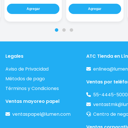
Agregar
Agregar
Legales
ATC Tienda en Lí
Aviso de Privacidad
enlinea@lumen
Métodos de pago
Ventas por teléf
Términos y Condiciones
55-4445-5000
Ventas mayoreo papel
ventastmk@lu
ventaspapel@lumen.com
Centro de nego
Ventas corporati