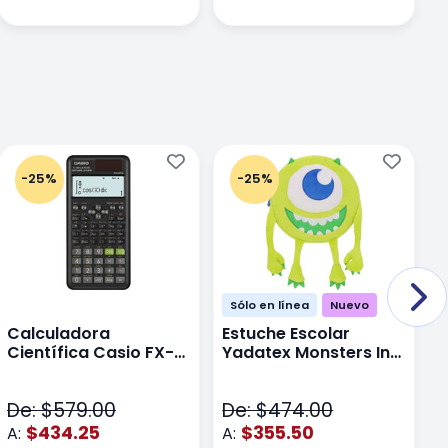
-25%
-25%
Sólo en línea
Nuevo
Calculadora
Estuche Escolar
E
Científica Casio FX-
Yadatex Monsters Inc
Y
991LAPLUS2 Color
DMI029 Verde
D
Negro
De: $579.00
De: $474.00
D
$434.25
$355.50
A:
A:
A