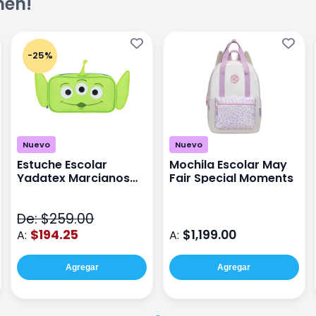
men!
-25%
Nuevo
Nuevo
Estuche Escolar
Mochila Escolar May
Yadatex Marcianos
Fair Special Moments
Toy Story DTS026
Verde
De: $259.00
$194.25
$1,199.00
A:
A:
Agregar
Agregar