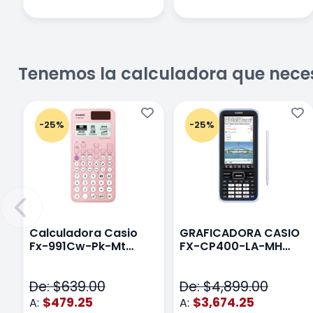
Tenemos la calculadora que nece
-25%
-25%
Calculadora Casio
GRAFICADORA CASIO
Fx-991Cw-Pk-Mt
FX-CP400-LA-MH
Class Wiz Rosa
TOUCH
De: $639.00
De: $4,899.00
$479.25
$3,674.25
A:
A: