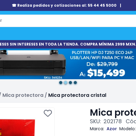
☎ Realiza pedidos y cotizaciones al: 55 44 45 5000
|
ESES SIN INTERESES EN TODA LA TIENDA. COMPRA MÍNIMA 2999 MXN.
/
Mica protectora
/
Mica protectora cristal
Mica prote
SKU:
202178
Cód
Marca:
Azor
Modelo: