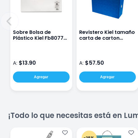
Sobre Bolsa de
Revistero Kiel tamaño
Plástico Kiel Fb8077
carta de carton
de 22 por 15 cm con
decorado varios
Cierre Transparente
modelos
$13.90
$57.50
A:
A:
Agregar
Agregar
¡Todo lo que necesitas está en Lu
-25%