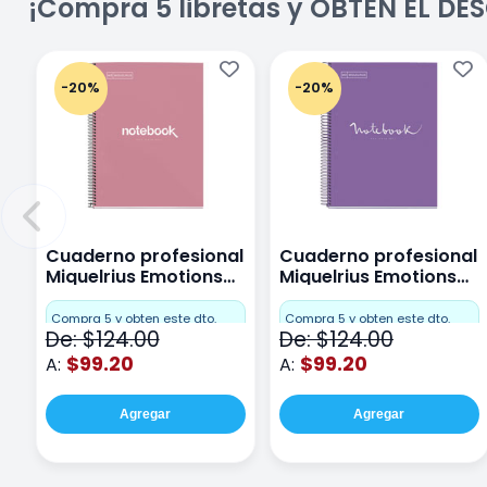
¡Compra 5 libretas y OBTÉN EL D
-20%
-20%
Cuaderno profesional
Cuaderno profesional
Miquelrius Emotions
Miquelrius Emotions
Cuadro Chico 80
raya 80 hojas Purpura
hojas Rosa
Compra 5 y obten este dto.
Compra 5 y obten este dto.
De: $124.00
De: $124.00
$99.20
$99.20
A:
A:
Agregar
Agregar