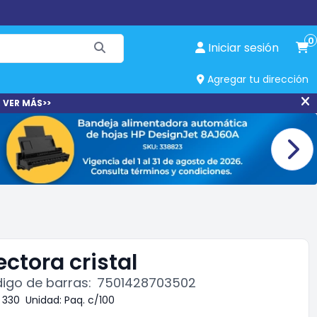
0
Iniciar sesión
Agregar tu dirección
 VER MÁS>>
ctora cristal
igo de barras:
7501428703502
330
Unidad:
Paq. c/100