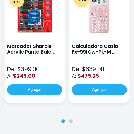
$150
Marcador Sharpie
Calculadora Casio
Acrylic Punta Bala
Fx-991Cw-Pk-Mt
Fina Surtido Con 12
Class Wiz Rosa
Piezas
De: $399.00
De: $639.00
$249.00
$479.25
A:
A:
Agregar
Agregar