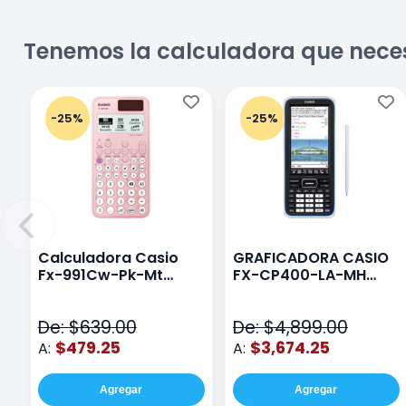
Tenemos la calculadora que nece
-25%
-25%
Calculadora Casio
GRAFICADORA CASIO
Fx-991Cw-Pk-Mt
FX-CP400-LA-MH
Class Wiz Rosa
TOUCH
De: $639.00
De: $4,899.00
$479.25
$3,674.25
A:
A:
Agregar
Agregar