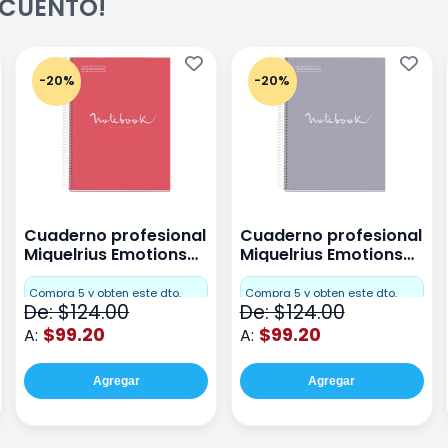
ESCUENTO!
-20%
-20%
Cuaderno profesional
Cuaderno profesional
Miquelrius Emotions
Miquelrius Emotions
raya 80 hojas Coral
raya 80 hojas Gris
Compra 5 y obten este dto.
Compra 5 y obten este dto.
De: $124.00
De: $124.00
$99.20
$99.20
A:
A:
Agregar
Agregar