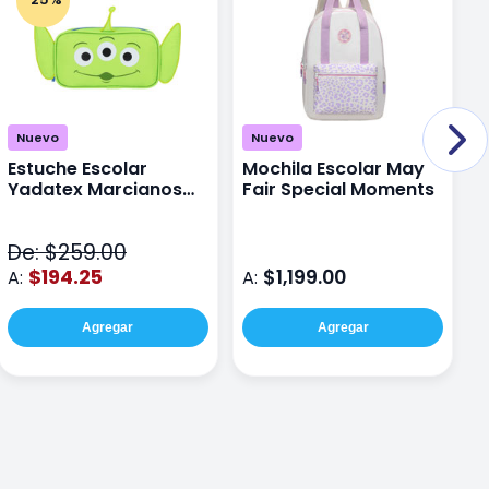
Nuevo
Nuevo
Estuche Escolar
Mochila Escolar May
M
Yadatex Marcianos
Fair Special Moments
Y
Toy Story DTS026
S
Verde
De: $259.00
D
$194.25
$1,199.00
A:
A:
A
Agregar
Agregar