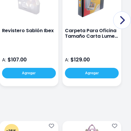
Revistero Sablón Ibex
Carpeta Para Oficina
Tamaño Carta Lumen
F
2 D con Mica Negro
1
$107.00
$129.00
A:
A:
A
Agregar
Agregar
-25%