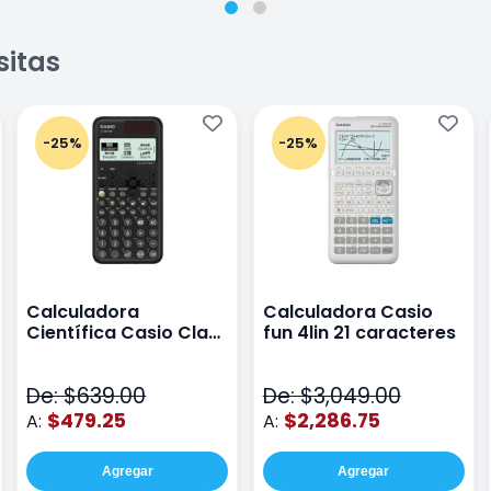
sitas
-25%
-25%
Calculadora
Calculadora Casio
Científica Casio Class
fun 4lin 21 caracteres
Wiz Color Negro
De: $639.00
De: $3,049.00
$479.25
$2,286.75
A:
A:
Agregar
Agregar