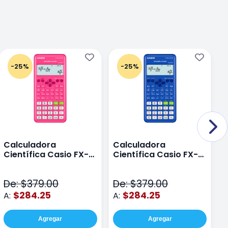
-25%
-25%
Calculadora
Calculadora
C
Científica Casio FX-
Científica Casio FX-
C
82LAPLUS2-PK Color
82LA PLUS2-BU Azul
9
Rosa
N
De: $379.00
De: $379.00
D
$284.25
$284.25
A:
A:
A
Agregar
Agregar