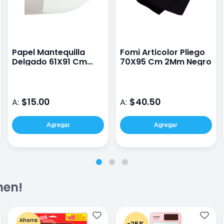
Papel Mantequilla
Fomi Articolor Pliego
Delgado 61X91 Cm
70X95 Cm 2Mm Negro
43G
$15.00
$40.50
A:
A:
Agregar
Agregar
men!
Ahorra
-25%