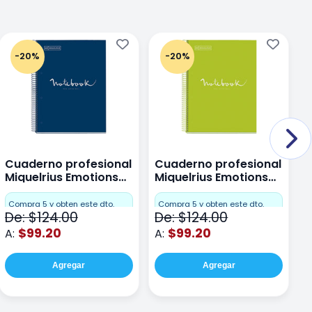
-20%
-20%
Cuaderno profesional
Cuaderno profesional
C
Miquelrius Emotions
Miquelrius Emotions
M
Dots 80 hojas
Dots 80 hojas Lima
D
F
Compra 5 y obten este dto.
Compra 5 y obten este dto.
De: $124.00
De: $124.00
D
$99.20
$99.20
A:
A:
A
Agregar
Agregar