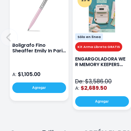
Sólo en línea
Boligrafo Fino
Kit Arma Libreta GRATIS
Sheaffer Emily In Paris
Sentinel E321 Rosa
ENGARGOLADORA WE
R MEMORY KEEPERS
71050-9 THE CINCH V2
$1,105.00
A:
De: $3,586.00
$2,689.50
A:
Agregar
Agregar