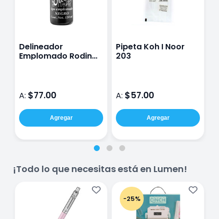
Delineador
Pipeta Koh I Noor
P
Emplomado Rodin
203
R
120 Ml
$77.00
$57.00
A:
A:
A
Agregar
Agregar
¡Todo lo que necesitas está en Lumen!
-25%