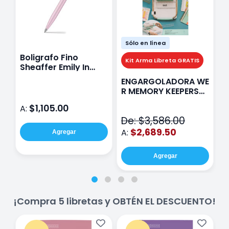
Sólo en línea
Boligrafo Fino
M
Kit Arma Libreta GRATIS
Sheaffer Emily In
A
Paris Sentinel E321
F
ENGARGOLADORA WE
Rosa
P
R MEMORY KEEPERS
D
71050-9 THE CINCH
$1,105.00
A:
A
V2
De: $3,586.00
$2,689.50
A:
Agregar
Agregar
¡Compra 5 libretas y OBTÉN EL DESCUENTO!