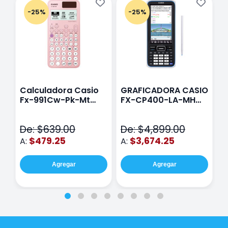
-25%
-25%
Calculadora Casio
GRAFICADORA CASIO
C
Fx-991Cw-Pk-Mt
FX-CP400-LA-MH
C
Class Wiz Rosa
TOUCH
C
N
De: $639.00
De: $4,899.00
D
$479.25
$3,674.25
A:
A:
A
Agregar
Agregar