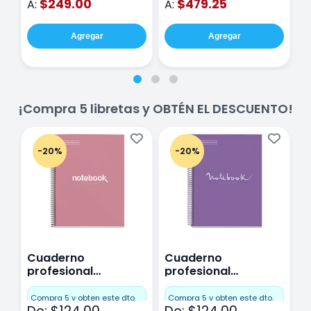
$249.00
$479.25
A:
A:
A
Agregar
Agregar
¡Compra 5 libretas y OBTÉN EL DESCUENTO!
-20%
-20%
Cuaderno
Cuaderno
C
profesional
profesional
p
Miquelrius Emotions
Miquelrius Emotions
M
Cuadro Chico 80
raya 80 hojas
r
Compra 5 y obten este dto.
Compra 5 y obten este dto.
C
hojas Rosa
Purpura