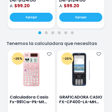
De: $124.00
De: $124.00
D
$99.20
$99.20
A:
A:
A
Agregar
Agregar
Tenemos la calculadora que necesitas
-25%
-25%
Calculadora Casio
GRAFICADORA CASIO
C
Fx-991Cw-Pk-Mt
FX-CP400-LA-MH
C
Class Wiz Rosa
TOUCH
C
N