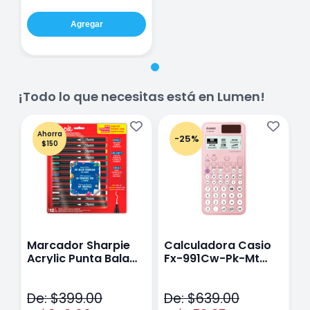
Agregar
¡Todo lo que necesitas está en Lumen!
Ahorra
-25%
$150
Marcador Sharpie
Calculadora Casio
E
Acrylic Punta Bala
Fx-991Cw-Pk-Mt
Y
Fina Surtido Con 12
Class Wiz Rosa
T
Piezas
V
De: $399.00
De: $639.00
D