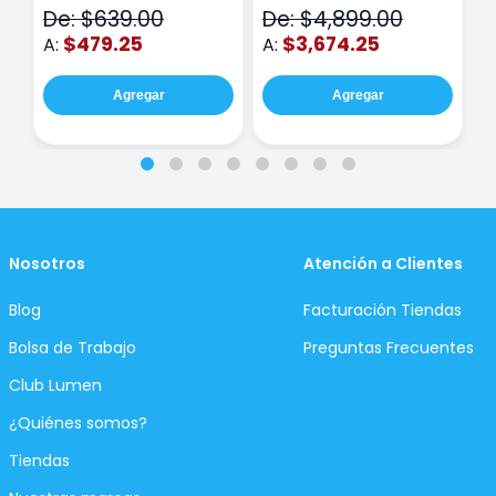
De: $639.00
De: $4,899.00
D
$479.25
$3,674.25
A:
A:
A
Agregar
Agregar
Nosotros
Atención a Clientes
Blog
Facturación Tiendas
Bolsa de Trabajo
Preguntas Frecuentes
Club Lumen
¿Quiénes somos?
Tiendas