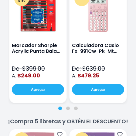
$150
Marcador Sharpie
Calculadora Casio
E
Acrylic Punta Bala
Fx-991Cw-Pk-Mt
Y
Fina Surtido Con 12
Class Wiz Rosa
T
Piezas
V
De: $399.00
De: $639.00
D
$249.00
$479.25
A:
A:
A
Agregar
Agregar
¡Compra 5 libretas y OBTÉN EL DESCUENTO!