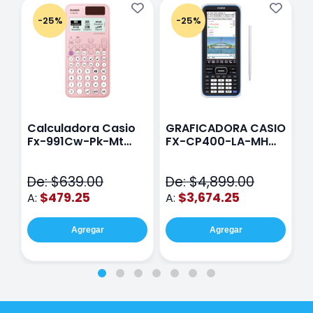
-25%
-25%
Calculadora Casio
GRAFICADORA CASIO
C
Fx-991Cw-Pk-Mt
FX-CP400-LA-MH
C
Class Wiz Rosa
TOUCH
C
N
De: $639.00
De: $4,899.00
D
$479.25
$3,674.25
A:
A:
A
Agregar
Agregar