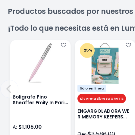
Productos buscados por nuestros 
¡Todo lo que necesitas está en Lu
-25%
Sólo en línea
Boligrafo Fino
Kit Arma Libreta GRATIS
Sheaffer Emily In Paris
Sentinel E321 Rosa
ENGARGOLADORA WE
R MEMORY KEEPERS
71050-9 THE CINCH V2
$1,105.00
A:
De: $3,586.00