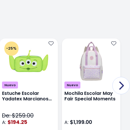
-25%
Nuevo
Nuevo
Estuche Escolar
Mochila Escolar May
M
Yadatex Marcianos
Fair Special Moments
Y
Toy Story DTS026
S
Verde
De: $259.00
D
$194.25
$1,199.00
A:
A:
A