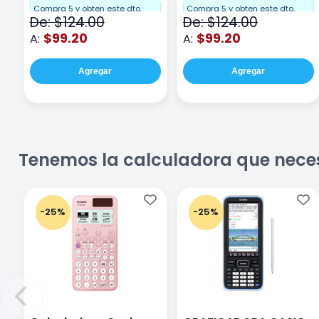
hojas Rosa
Compra 5 y obten este dto.
Compra 5 y obten este dto.
De: $124.00
De: $124.00
$99.20
$99.20
A:
A:
Agregar
Agregar
Tenemos la calculadora que nece
-25%
-25%