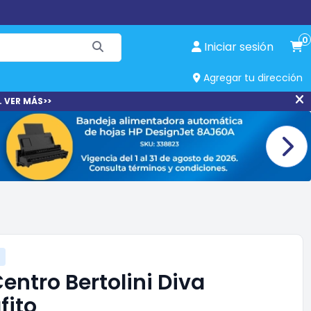
0
Iniciar sesión
Agregar tu dirección
. VER MÁS>>
entro Bertolini Diva
fito