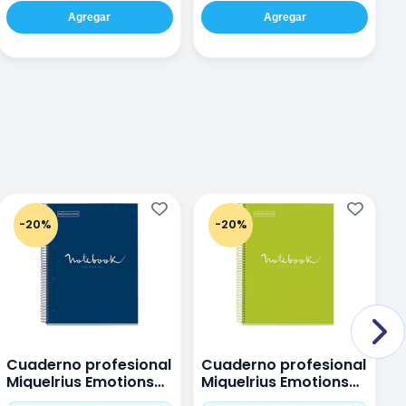
Agregar
Agregar
-20%
-20%
Cuaderno profesional
Cuaderno profesional
C
Miquelrius Emotions
Miquelrius Emotions
M
Dots 80 hojas
Dots 80 hojas Lima
D