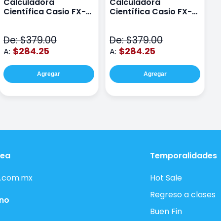
Calculadora
Calculadora
C
Científica Casio FX-
Científica Casio FX-
C
82LAPLUS2-PK Color
82LA PLUS2-BU Azul
9
Rosa
N
De: $379.00
De: $379.00
D
$284.25
$284.25
A:
A:
A
Agregar
Agregar
nea
Temporalidades
.com.mx
Hot Sale
Regreso a clases
ono
Buen Fin