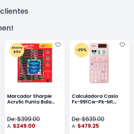
clientes
men!
Ahorra
-25%
$150
Marcador Sharpie
Calculadora Casio
Acrylic Punta Bala
Fx-991Cw-Pk-Mt
Fina Surtido Con 12
Class Wiz Rosa
Piezas
De: $399.00
De: $639.00
$249.00
$479.25
A:
A: