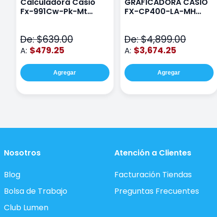
Calculadora Casio
GRAFICADORA CASIO
Fx-991Cw-Pk-Mt
FX-CP400-LA-MH
Class Wiz Rosa
TOUCH
De: $639.00
De: $4,899.00
$479.25
$3,674.25
A:
A:
Agregar
Agregar
Nosotros
Atención a Clientes
Blog
Facturación Tiendas
Bolsa de Trabajo
Preguntas Frecuentes
Club Lumen