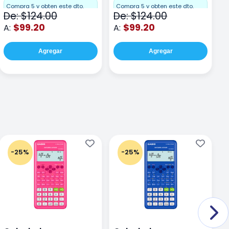
F
Compra 5 y obten este dto.
Compra 5 y obten este dto.
De: $124.00
De: $124.00
D
$99.20
$99.20
A:
A:
A
Agregar
Agregar
-25%
-25%