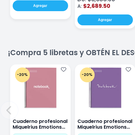
$2,689.50
A:
Agregar
Agregar
¡Compra 5 libretas y OBTÉN EL D
-20%
-20%
Cuaderno profesional
Cuaderno profesional
Miquelrius Emotions
Miquelrius Emotions
Cuadro Chico 80
raya 80 hojas Purpura