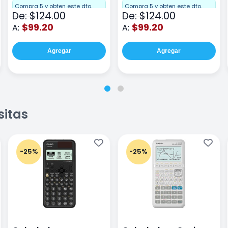
Compra 5 y obten este dto.
Compra 5 y obten este dto.
De: $124.00
De: $124.00
$99.20
$99.20
A:
A:
Agregar
Agregar
sitas
-25%
-25%