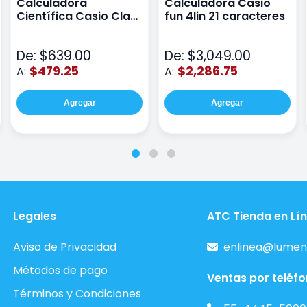
Calculadora
Calculadora Casio
Científica Casio Class
fun 4lin 21 caracteres
Wiz Color Negro
De: $639.00
De: $3,049.00
$479.25
$2,286.75
A:
A:
Agregar
Agregar
Legales
ATC Tienda en Lí
Aviso de Privacidad
enlinea@lumen
Métodos de pago
Ventas por teléf
Términos y Condiciones