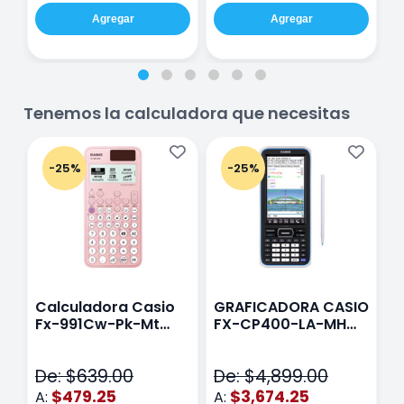
Agregar
Agregar
Tenemos la calculadora que necesitas
-25%
-25%
Calculadora Casio
GRAFICADORA CASIO
C
Fx-991Cw-Pk-Mt
FX-CP400-LA-MH
C
Class Wiz Rosa
TOUCH
C
N
De: $639.00
De: $4,899.00
D
$479.25
$3,674.25
A:
A:
A