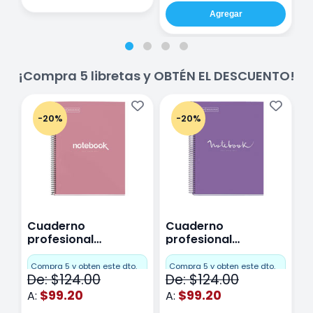
Agregar
¡Compra 5 libretas y OBTÉN EL DESCUENTO!
-20%
-20%
Cuaderno
Cuaderno
C
profesional
profesional
p
Miquelrius Emotions
Miquelrius Emotions
M
Cuadro Chico 80
raya 80 hojas
r
Compra 5 y obten este dto.
Compra 5 y obten este dto.
C
De: $124.00
De: $124.00
D
hojas Rosa
Purpura
$99.20
$99.20
A:
A:
A