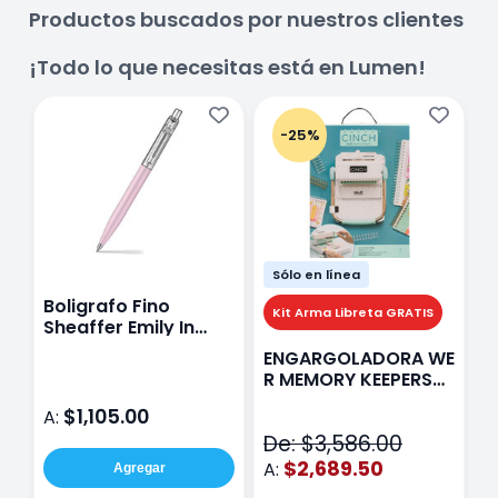
Productos buscados por nuestros clientes
¡Todo lo que necesitas está en Lumen!
-25%
Sólo en línea
Boligrafo Fino
M
Kit Arma Libreta GRATIS
Sheaffer Emily In
A
Paris Sentinel E321
F
ENGARGOLADORA WE
Rosa
P
R MEMORY KEEPERS
D
71050-9 THE CINCH
$1,105.00
A:
A
V2
De: $3,586.00
$2,689.50
A:
Agregar