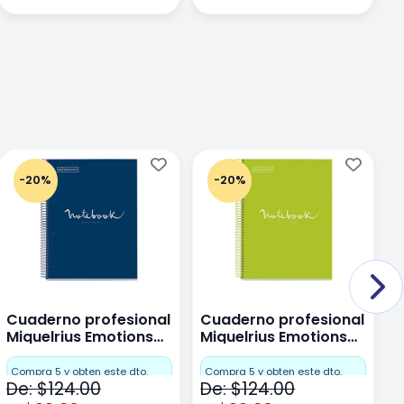
-20%
-20%
Cuaderno profesional
Cuaderno profesional
C
Miquelrius Emotions
Miquelrius Emotions
M
Dots 80 hojas
Dots 80 hojas Lima
D
F
Compra 5 y obten este dto.
Compra 5 y obten este dto.
De: $124.00
De: $124.00
D