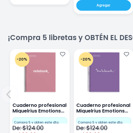
Agregar
¡Compra 5 libretas y OBTÉN EL D
-20%
-20%
Cuaderno profesional
Cuaderno profesional
Miquelrius Emotions
Miquelrius Emotions
Cuadro Chico 80
raya 80 hojas Purpura
hojas Rosa
Compra 5 y obten este dto.
Compra 5 y obten este dto.
De: $124.00
De: $124.00