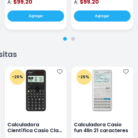
$99.20
$99.20
A:
A:
Agregar
Agregar
sitas
-25%
-25%
Calculadora
Calculadora Casio
Científica Casio Class
fun 4lin 21 caracteres
Wiz Color Negro