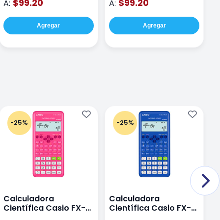
$99.20
$99.20
A:
A:
A
Agregar
Agregar
-25%
-25%
Calculadora
Calculadora
C
Científica Casio FX-
Científica Casio FX-
C
82LAPLUS2-PK Color
82LA PLUS2-BU Azul
9