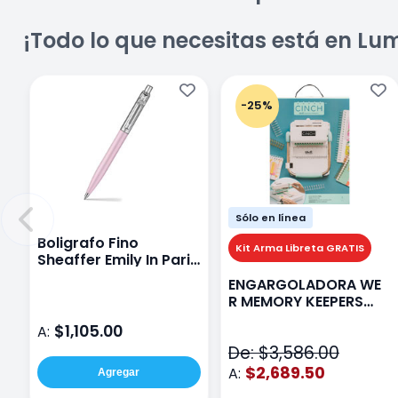
¡Todo lo que necesitas está en Lu
-25%
Sólo en línea
Boligrafo Fino
Kit Arma Libreta GRATIS
Sheaffer Emily In Paris
Sentinel E321 Rosa
ENGARGOLADORA WE
R MEMORY KEEPERS
71050-9 THE CINCH V2
$1,105.00
A:
De: $3,586.00
$2,689.50
A:
Agregar