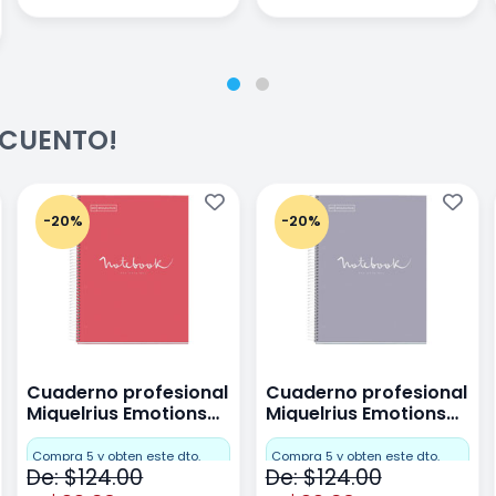
ESCUENTO!
-20%
-20%
Cuaderno profesional
Cuaderno profesional
Miquelrius Emotions
Miquelrius Emotions
raya 80 hojas Coral
raya 80 hojas Gris
Compra 5 y obten este dto.
Compra 5 y obten este dto.
De: $124.00
De: $124.00