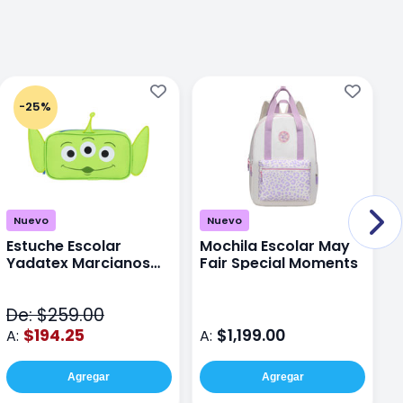
-25%
Nuevo
Nuevo
Estuche Escolar
Mochila Escolar May
M
Yadatex Marcianos
Fair Special Moments
Y
Toy Story DTS026
S
Verde
De: $259.00
D
$194.25
$1,199.00
A:
A:
A
Agregar
Agregar