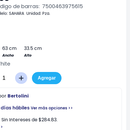
digo de barras:
7500463975615
elo:
SAHARA
Unidad:
Pza.
63 cm
33.5 cm
Ancho
Alto
hite
Agregar
por
Bertolini
 días hábiles
Ver más opciones >>
Sin Intereses de $284.83.
>>