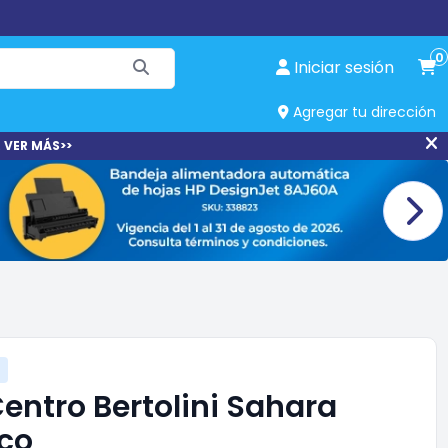
0
Iniciar sesión
Agregar tu dirección
 VER MÁS>>
entro Bertolini Sahara
co