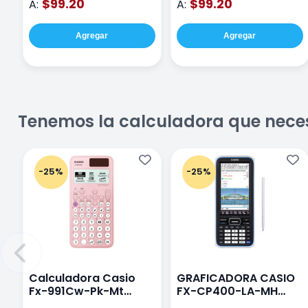
$99.20
$99.20
A:
A:
Agregar
Agregar
Tenemos la calculadora que nece
-25%
-25%
Calculadora Casio
GRAFICADORA CASIO
Fx-991Cw-Pk-Mt
FX-CP400-LA-MH
Class Wiz Rosa
TOUCH