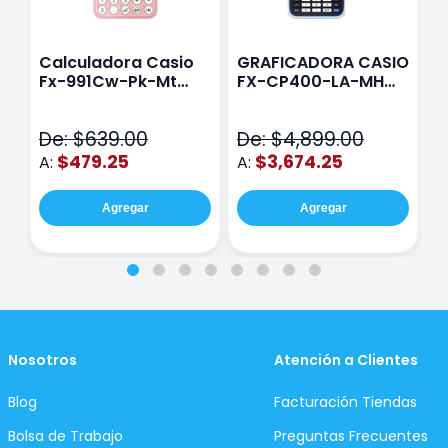
Calculadora Casio
GRAFICADORA CASIO
C
Fx-991Cw-Pk-Mt
FX-CP400-LA-MH
C
Class Wiz Rosa
TOUCH
C
N
De: $639.00
De: $4,899.00
D
$479.25
$3,674.25
A:
A:
A
Agregar
Agregar
Nosotros
Atención a Clientes
Blog
Facturación Tiendas
Bolsa de Trabajo
Preguntas Frecuentes