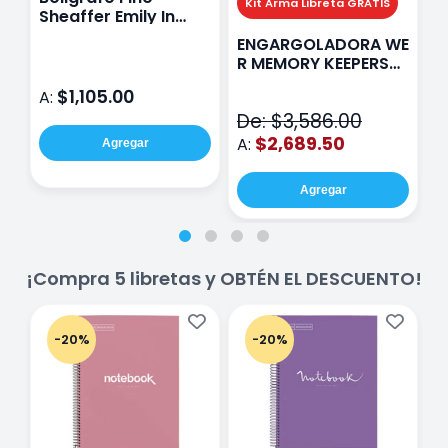
Kit Arma Libreta GRATIS
Sheaffer Emily In
A
Paris Sentinel E321
F
ENGARGOLADORA WE
Rosa
P
R MEMORY KEEPERS
D
71050-9 THE CINCH
$1,105.00
A:
A
V2
De: $3,586.00
$2,689.50
A:
Agregar
Agregar
¡Compra 5 libretas y OBTÉN EL DESCUENTO!
-20%
-20%