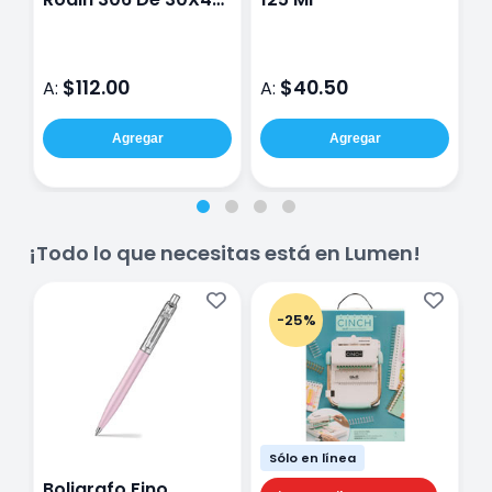
Cm
0
$112.00
$40.50
A:
A:
A
Agregar
Agregar
¡Todo lo que necesitas está en Lumen!
-25%
Sólo en línea
Boligrafo Fino
M