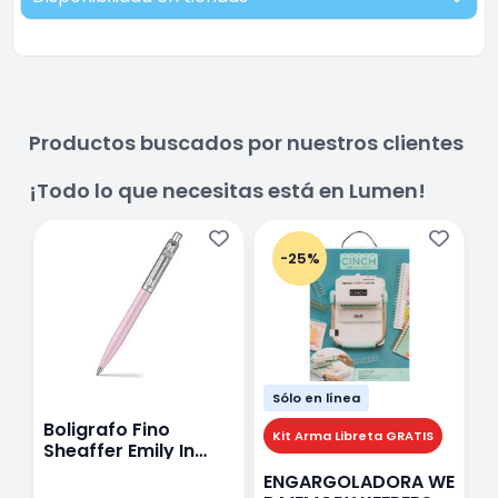
Productos buscados por nuestros clientes
¡Todo lo que necesitas está en Lumen!
-25%
Sólo en línea
Boligrafo Fino
M
Kit Arma Libreta GRATIS
Sheaffer Emily In
A
Paris Sentinel E321
F
ENGARGOLADORA WE
Rosa
P