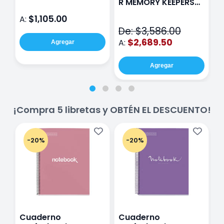
R MEMORY KEEPERS
D
71050-9 THE CINCH
$1,105.00
A:
A
V2
De: $3,586.00
$2,689.50
A:
Agregar
Agregar
¡Compra 5 libretas y OBTÉN EL DESCUENTO!
-20%
-20%
Cuaderno
Cuaderno
C