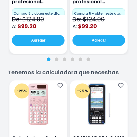
profesional
profesional
p
Miquelrius Emotions
Miquelrius Emotions
M
Cuadro Chico 80
raya 80 hojas
r
Compra 5 y obten este dto.
Compra 5 y obten este dto.
C
De: $124.00
De: $124.00
D
hojas Rosa
Purpura
$99.20
$99.20
A:
A:
A
Agregar
Agregar
Tenemos la calculadora que necesitas
-25%
-25%