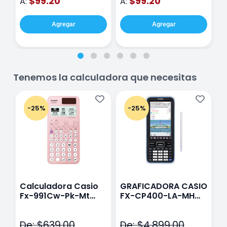
$99.20
$99.20
A:
A:
A
Agregar
Agregar
Tenemos la calculadora que necesitas
-25%
-25%
Calculadora Casio
GRAFICADORA CASIO
C
Fx-991Cw-Pk-Mt
FX-CP400-LA-MH
C
Class Wiz Rosa
TOUCH
C
N
De: $639.00
De: $4,899.00
D