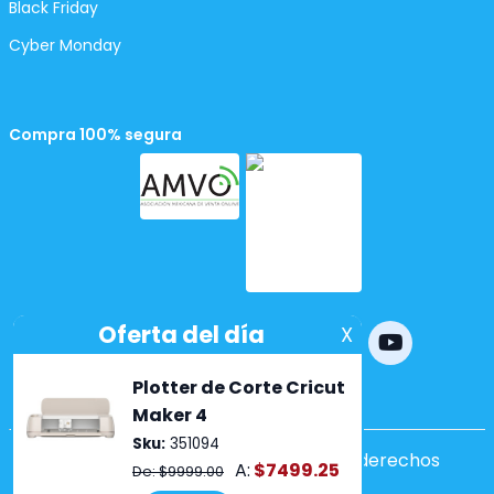
Black Friday
Cyber Monday
Compra 100% segura
Powered by
nopCommerce
Copyright ©2026 Lumen. Todos los derechos
reservados.