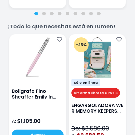
¡Todo lo que necesitas está en Lumen!
-25%
Sólo en línea
Boligrafo Fino
M
Kit Arma Libreta GRATIS
Sheaffer Emily In
A
Paris Sentinel E321
F
ENGARGOLADORA WE
Rosa
P
R MEMORY KEEPERS
D
71050-9 THE CINCH
$1,105.00
A:
A
V2
De: $3,586.00