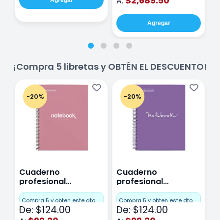
$2,689.50
A:
Agregar
Agregar
¡Compra 5 libretas y OBTÉN EL DESCUENTO!
-20%
-20%
Cuaderno
Cuaderno
C
profesional
profesional
p
Miquelrius Emotions
Miquelrius Emotions
M
Cuadro Chico 80
raya 80 hojas
r
Compra 5 y obten este dto.
Compra 5 y obten este dto.
C
De: $124.00
De: $124.00
D
hojas Rosa
Purpura