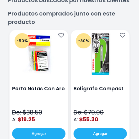
Productos buscados por nuestros clientes
Productos comprados junto con este
producto
-50%
-30%
Porta Notas Con Aro
Bolígrafo Compact
B
A
f
De: $38.50
De: $79.00
$19.25
$55.30
A:
A:
A
Agregar
Agregar