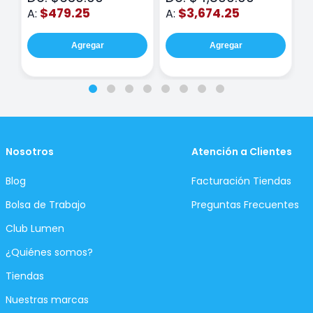
$479.25
$3,674.25
A:
A:
A
Agregar
Agregar
Nosotros
Atención a Clientes
Blog
Facturación Tiendas
Bolsa de Trabajo
Preguntas Frecuentes
Club Lumen
¿Quiénes somos?
Tiendas
Nuestras marcas