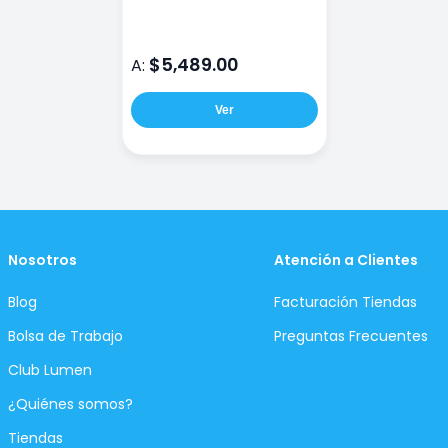
plaza terciopelo
$5,489.00
A:
Ver
Nosotros
Atención a Clientes
Blog
Facturación Tiendas
Bolsa de Trabajo
Preguntas Frecuentes
Club Lumen
¿Quiénes somos?
Tiendas