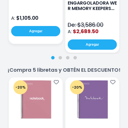
Paris Sentinel E321
F
ENGARGOLADORA WE
Rosa
P
R MEMORY KEEPERS
D
71050-9 THE CINCH
$1,105.00
A:
A
V2
De: $3,586.00
$2,689.50
A:
Agregar
Agregar
¡Compra 5 libretas y OBTÉN EL DESCUENTO!
-20%
-20%