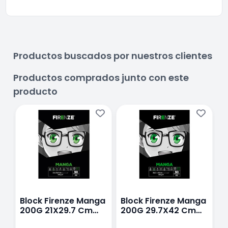
Productos buscados por nuestros clientes
Productos comprados junto con este
producto
Block Firenze Manga
Block Firenze Manga
B
200G 21X29.7 Cm
200G 29.7X42 Cm
1
Con 50 Hojas
Con 50 Hojas
3