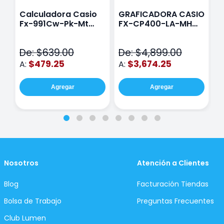
Calculadora Casio
GRAFICADORA CASIO
C
Fx-991Cw-Pk-Mt
FX-CP400-LA-MH
C
Class Wiz Rosa
TOUCH
C
N
De: $639.00
De: $4,899.00
D
$479.25
$3,674.25
A:
A:
A
Agregar
Agregar
Nosotros
Atención a Clientes
Blog
Facturación Tiendas
Bolsa de Trabajo
Preguntas Frecuentes
Club Lumen