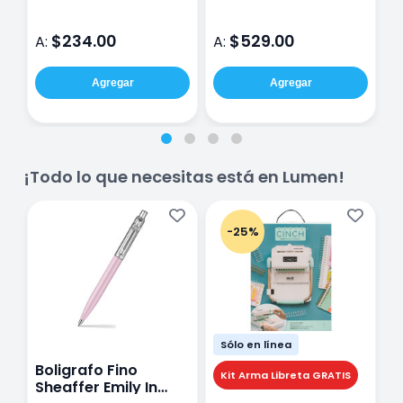
$234.00
$529.00
A:
A:
A
Agregar
Agregar
¡Todo lo que necesitas está en Lumen!
-25%
Sólo en línea
Boligrafo Fino
M
Kit Arma Libreta GRATIS
Sheaffer Emily In
A