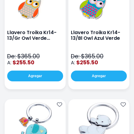
Llavero Troika Kr14-
Llavero Troika Kr14-
13/Gr Owl Verde
13/Bl Owl Azul Verde
Naranja
De: $365.00
De: $365.00
$255.50
$255.50
A:
A:
Agregar
Agregar