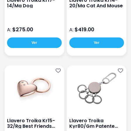
Llavero Troika Kr17-
Llavero Troika Kr14-
14/Ma Dog
20/Ma Cat And Mouse
$275.00
$419.00
A:
A:
Ver
Ver
Llavero Troika Kr15-
Llavero Troika
32/Rg Best Friends
Kyr80/Gm Patente