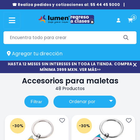
☎ Realiza pedidos y cotizaciones al: 55 44 45 5000
|
0
Agregar tu dirección
HASTA 12 MESES SIN INTERESES EN TODA LA TIENDA. COMPRA
MÍNIMA 3999 MXN. VER MÁS>>
Accesorios para maletas
48 Productos
Ordenar por
Filtrar
-30%
-30%