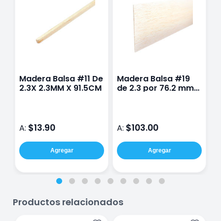
Madera Balsa #11 De
Madera Balsa #19
M
2.3X 2.3MM X 91.5CM
de 2.3 por 76.2 mm
D
por 91.5 cm
9
$13.90
$103.00
A:
A:
A
Agregar
Agregar
Productos relacionados