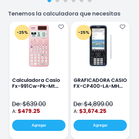
Tenemos la calculadora que necesitas
-25%
-25%
Calculadora Casio
GRAFICADORA CASIO
C
Fx-991Cw-Pk-Mt
FX-CP400-LA-MH
C
Class Wiz Rosa
TOUCH
C
N
De: $639.00
De: $4,899.00
D
$479.25
$3,674.25
A:
A:
A
Agregar
Agregar