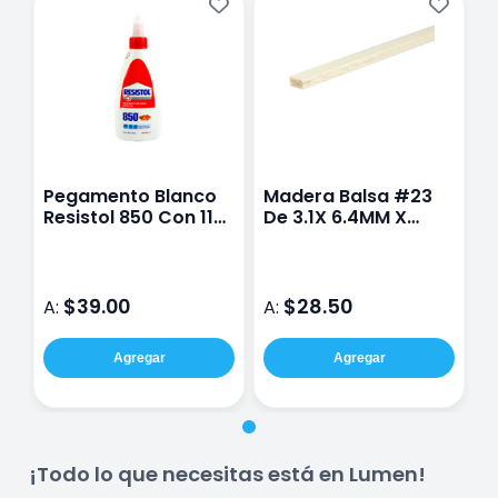
Pegamento Blanco
Madera Balsa #23
Resistol 850 Con 110
De 3.1X 6.4MM X
G
91.5CM
$39.00
$28.50
A:
A:
Agregar
Agregar
¡Todo lo que necesitas está en Lumen!