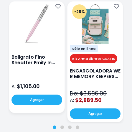
-25%
Sólo en línea
Boligrafo Fino
M
Kit Arma Libreta GRATIS
Sheaffer Emily In
A
Paris Sentinel E321
F
ENGARGOLADORA WE
Rosa
P
R MEMORY KEEPERS
D
71050-9 THE CINCH
$1,105.00
A:
A
V2
De: $3,586.00
$2,689.50
A:
Agregar
Agregar