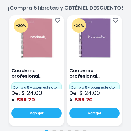
¡Compra 5 libretas y OBTÉN EL DESCUENTO!
-20%
-20%
Cuaderno
Cuaderno
C
profesional
profesional
p
Miquelrius Emotions
Miquelrius Emotions
M
Cuadro Chico 80
raya 80 hojas
r
Compra 5 y obten este dto.
Compra 5 y obten este dto.
C
De: $124.00
De: $124.00
D
hojas Rosa
Purpura
$99.20
$99.20
A:
A:
A
Agregar
Agregar