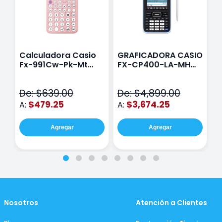
Calculadora Casio
GRAFICADORA CASIO
C
Fx-991Cw-Pk-Mt
FX-CP400-LA-MH
C
Class Wiz Rosa
TOUCH
C
N
De: $639.00
De: $4,899.00
D
$479.25
$3,674.25
A:
A:
A
Agregar
Agregar
Nosotros
Atención a Clientes