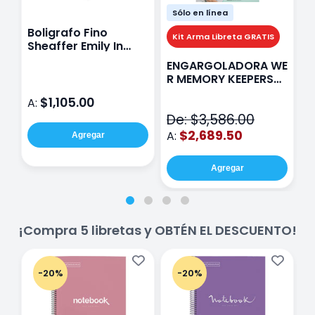
Sólo en línea
Boligrafo Fino
M
Kit Arma Libreta GRATIS
Sheaffer Emily In
A
Paris Sentinel E321
F
ENGARGOLADORA WE
Rosa
P
R MEMORY KEEPERS
D
71050-9 THE CINCH
$1,105.00
A:
A
V2
De: $3,586.00
$2,689.50
A:
Agregar
Agregar
¡Compra 5 libretas y OBTÉN EL DESCUENTO!
-20%
-20%