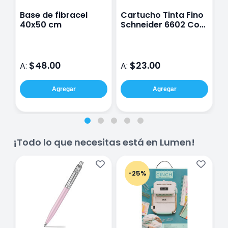
Base de fibracel
Cartucho Tinta Fino
P
40x50 cm
Schneider 6602 Con
P
6 Unidades Rojo
2
C
D
$48.00
$23.00
A:
A:
A
Agregar
Agregar
¡Todo lo que necesitas está en Lumen!
-25%