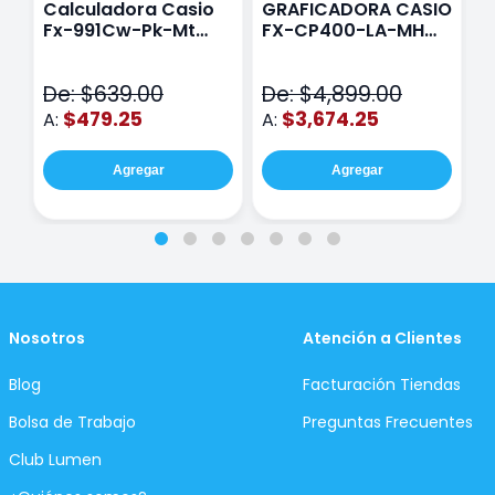
Calculadora Casio
GRAFICADORA CASIO
C
Fx-991Cw-Pk-Mt
FX-CP400-LA-MH
C
Class Wiz Rosa
TOUCH
C
N
De: $639.00
De: $4,899.00
D
$479.25
$3,674.25
A:
A:
A
Agregar
Agregar
Nosotros
Atención a Clientes
Blog
Facturación Tiendas
Bolsa de Trabajo
Preguntas Frecuentes
Club Lumen