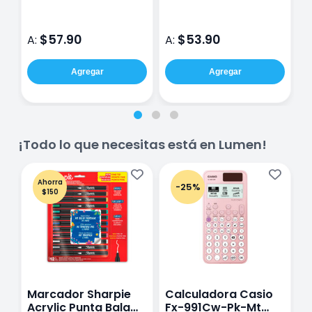
$57.90
$53.90
A:
A:
A
Agregar
Agregar
¡Todo lo que necesitas está en Lumen!
Ahorra
-25%
$150
Marcador Sharpie
Calculadora Casio
E
Acrylic Punta Bala
Fx-991Cw-Pk-Mt
Y