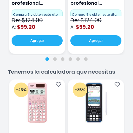
profesional
profesional
p
Miquelrius Emotions
Miquelrius Emotions
M
Cuadro Chico 80
raya 80 hojas
r
Compra 5 y obten este dto.
Compra 5 y obten este dto.
C
De: $124.00
De: $124.00
D
hojas Rosa
Purpura
$99.20
$99.20
A:
A:
A
Agregar
Agregar
Tenemos la calculadora que necesitas
-25%
-25%