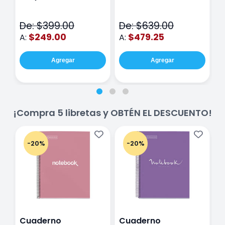
Fina Surtido Con 12
Class Wiz Rosa
T
Piezas
V
De: $399.00
De: $639.00
D
$249.00
$479.25
A:
A:
A
Agregar
Agregar
¡Compra 5 libretas y OBTÉN EL DESCUENTO!
-20%
-20%
Cuaderno
Cuaderno
C