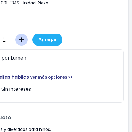
001 L134S
Unidad:
Pieza
Agregar
0
por
Lumen
 días hábiles
Ver más opciones >>
Sin Intereses
ucto
s y divertidos para niños.