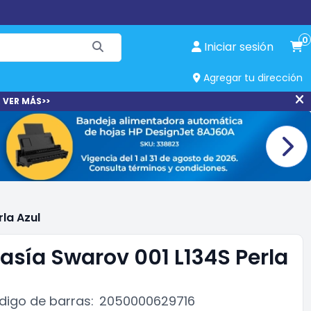
0
Iniciar sesión
Agregar tu dirección
 VER MÁS>>
la Azul
tasía Swarov 001 L134S Perla
digo de barras:
2050000629716