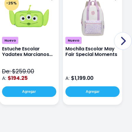
-25%
Nuevo
Nuevo
Estuche Escolar
Mochila Escolar May
M
Yadatex Marcianos
Fair Special Moments
Y
Toy Story DTS026
S
Verde
De: $259.00
D
$194.25
$1,199.00
A:
A:
A
Agregar
Agregar