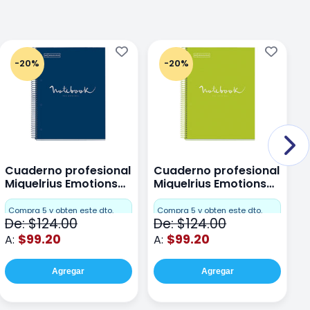
-20%
-20%
Cuaderno profesional
Cuaderno profesional
C
Miquelrius Emotions
Miquelrius Emotions
M
Dots 80 hojas
Dots 80 hojas Lima
D
F
Compra 5 y obten este dto.
Compra 5 y obten este dto.
De: $124.00
De: $124.00
D
$99.20
$99.20
A:
A:
A
Agregar
Agregar