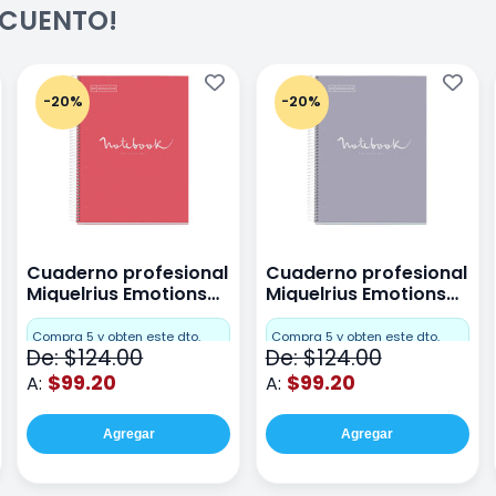
ESCUENTO!
-20%
-20%
Cuaderno profesional
Cuaderno profesional
Miquelrius Emotions
Miquelrius Emotions
raya 80 hojas Coral
raya 80 hojas Gris
Compra 5 y obten este dto.
Compra 5 y obten este dto.
De: $124.00
De: $124.00
$99.20
$99.20
A:
A:
Agregar
Agregar