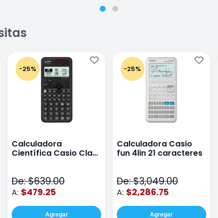
sitas
-25%
-25%
Calculadora
Calculadora Casio
Científica Casio Class
fun 4lin 21 caracteres
Wiz Color Negro
De: $639.00
De: $3,049.00
$479.25
$2,286.75
A:
A:
Agregar
Agregar