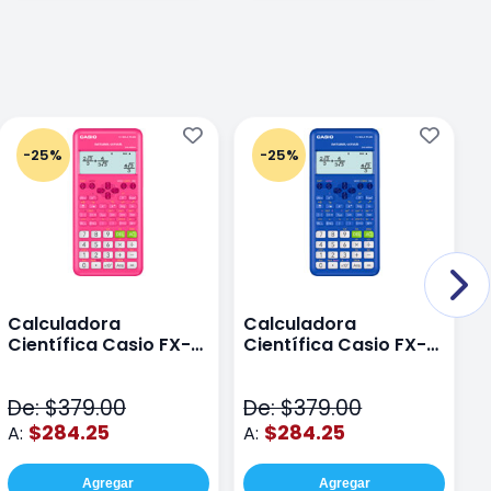
-25%
-25%
Calculadora
Calculadora
C
Científica Casio FX-
Científica Casio FX-
C
82LAPLUS2-PK Color
82LA PLUS2-BU Azul
9
Rosa
N
De: $379.00
De: $379.00
D
$284.25
$284.25
A:
A:
A
Agregar
Agregar