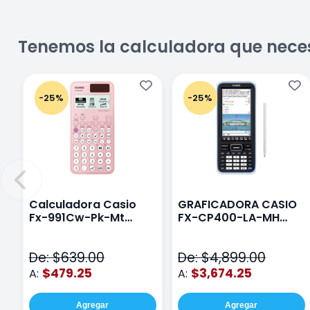
Tenemos la calculadora que nece
-25%
-25%
Calculadora Casio
GRAFICADORA CASIO
Fx-991Cw-Pk-Mt
FX-CP400-LA-MH
Class Wiz Rosa
TOUCH
De: $639.00
De: $4,899.00
$479.25
$3,674.25
A:
A:
Agregar
Agregar