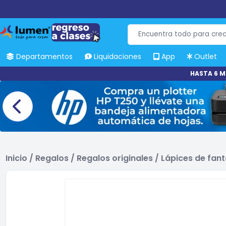
Departamentos
Liquidaciones
App
Outlet
HASTA 6 M
Inicio
/
Regalos
/
Regalos originales
/
Lápices de fant