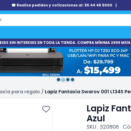
☎ Realiza pedidos y cotizaciones al: 55 44 45 5000
|
ESES SIN INTERESES EN TODA LA TIENDA. COMPRA MÍNIMA 2999 MXN.
asía para regalo
/
Lapiz Fantasía Swarov 001 L134S Per
Lapiz Fan
Azul
SKU:
320806
Có