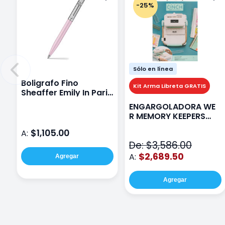
-25%
Sólo en línea
Boligrafo Fino
Kit Arma Libreta GRATIS
Sheaffer Emily In Paris
Sentinel E321 Rosa
ENGARGOLADORA WE
R MEMORY KEEPERS
71050-9 THE CINCH V2
$1,105.00
A:
De: $3,586.00
$2,689.50
A:
Agregar
Agregar