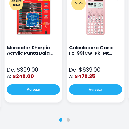
Ahorra
-25%
$150
Marcador Sharpie
Calculadora Casio
Acrylic Punta Bala
Fx-991Cw-Pk-Mt
Fina Surtido Con 12
Class Wiz Rosa
Piezas
De: $399.00
De: $639.00
$249.00
$479.25
A:
A:
Agregar
Agregar