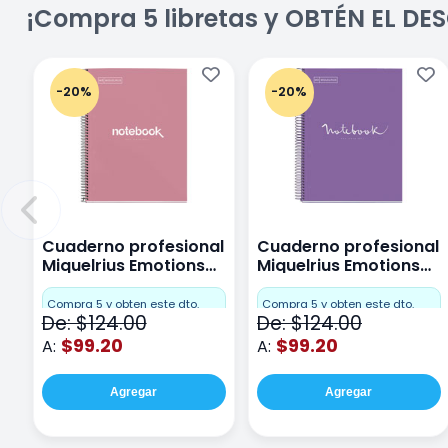
¡Compra 5 libretas y OBTÉN EL D
-20%
-20%
Cuaderno profesional
Cuaderno profesional
Miquelrius Emotions
Miquelrius Emotions
Cuadro Chico 80
raya 80 hojas Purpura
hojas Rosa
Compra 5 y obten este dto.
Compra 5 y obten este dto.
De: $124.00
De: $124.00
$99.20
$99.20
A:
A:
Agregar
Agregar