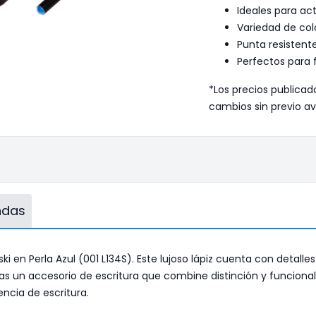
Ideales para ac
Variedad de col
Punta resistente
Perfectos para f
*Los precios publicad
cambios sin previo av
endas
ki en Perla Azul (001 L134S). Este lujoso lápiz cuenta con detalle
buscas un accesorio de escritura que combine distinción y funcion
encia de escritura.