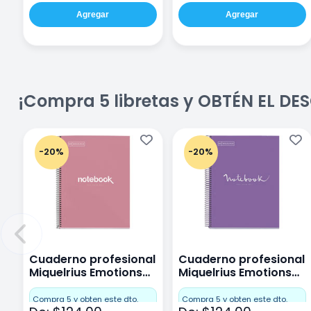
Agregar
Agregar
¡Compra 5 libretas y OBTÉN EL D
-20%
-20%
Cuaderno profesional
Cuaderno profesional
Miquelrius Emotions
Miquelrius Emotions
Cuadro Chico 80
raya 80 hojas Purpura
hojas Rosa
Compra 5 y obten este dto.
Compra 5 y obten este dto.