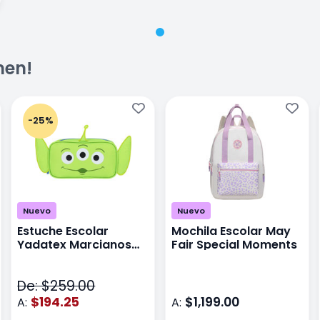
men!
-25%
Nuevo
Nuevo
Estuche Escolar
Mochila Escolar May
Yadatex Marcianos
Fair Special Moments
Toy Story DTS026
Verde
De: $259.00
$194.25
$1,199.00
A:
A: