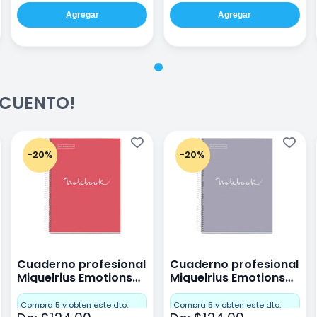
Agregar
Agregar
ESCUENTO!
-20%
-20%
Cuaderno profesional
Cuaderno profesional
Miquelrius Emotions
Miquelrius Emotions
raya 80 hojas Coral
raya 80 hojas Gris
Compra 5 y obten este dto.
Compra 5 y obten este dto.