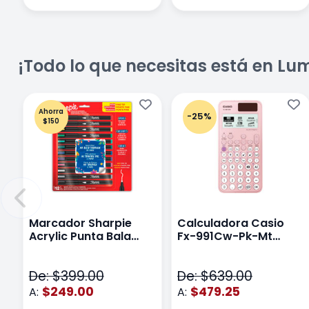
¡Todo lo que necesitas está en Lu
Ahorra
-25%
$150
Marcador Sharpie
Calculadora Casio
Acrylic Punta Bala
Fx-991Cw-Pk-Mt
Fina Surtido Con 12
Class Wiz Rosa
Piezas
De: $399.00
De: $639.00
$249.00
$479.25
A:
A: