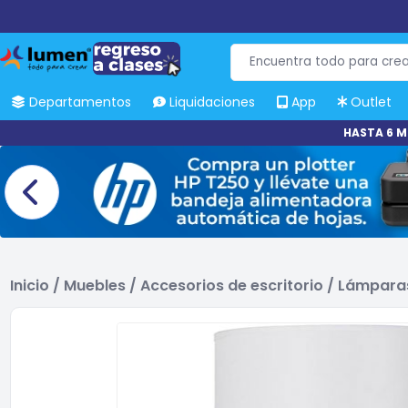
Departamentos
Liquidaciones
App
Outlet
HASTA 6 M
Inicio
/
Muebles
/
Accesorios de escritorio
/
Lámparas