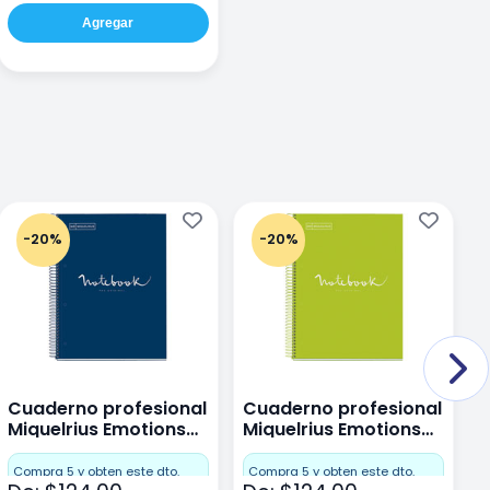
Agregar
-20%
-20%
Cuaderno profesional
Cuaderno profesional
C
Miquelrius Emotions
Miquelrius Emotions
M
Dots 80 hojas
Dots 80 hojas Lima
D
F
Compra 5 y obten este dto.
Compra 5 y obten este dto.