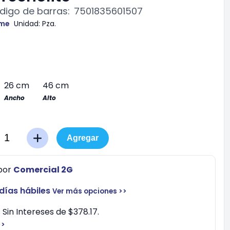
digo de barras:
7501835601507
ome
Unidad:
Pza.
26 cm
46 cm
Ancho
Alto
Agregar
por
Comercial 2G
 días hábiles
Ver más opciones >>
Sin Intereses de $378.17.
>>