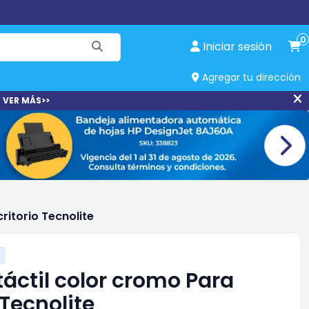
0
Iniciar sesión
Agregar tu dirección
 VER MÁS>>
ritorio Tecnolite
áctil color cromo Para
 Tecnolite