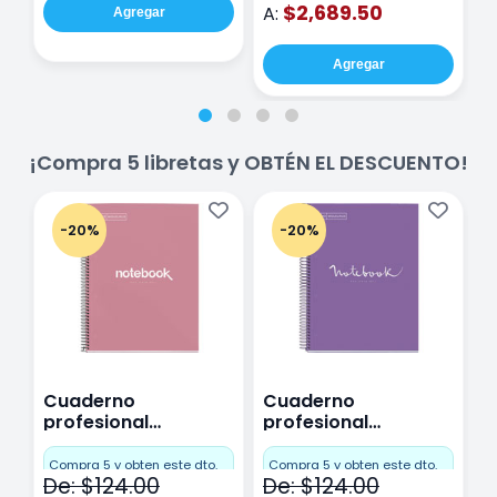
$2,689.50
A:
Agregar
Agregar
¡Compra 5 libretas y OBTÉN EL DESCUENTO!
-20%
-20%
Cuaderno
Cuaderno
C
profesional
profesional
p
Miquelrius Emotions
Miquelrius Emotions
M
Cuadro Chico 80
raya 80 hojas
r
Compra 5 y obten este dto.
Compra 5 y obten este dto.
C
De: $124.00
De: $124.00
D
hojas Rosa
Purpura