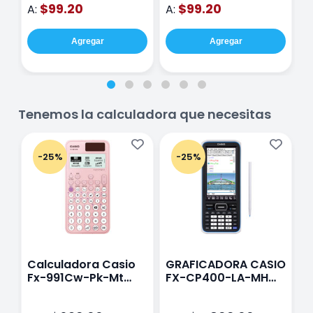
$99.20
$99.20
A:
A:
A
Agregar
Agregar
Tenemos la calculadora que necesitas
-25%
-25%
Calculadora Casio
GRAFICADORA CASIO
C
Fx-991Cw-Pk-Mt
FX-CP400-LA-MH
C
Class Wiz Rosa
TOUCH
C
N