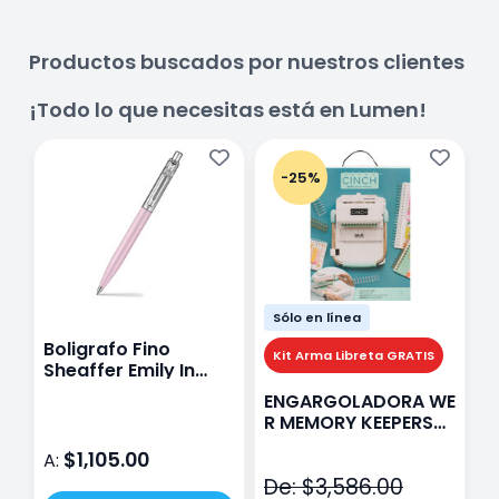
Productos buscados por nuestros clientes
¡Todo lo que necesitas está en Lumen!
-25%
Sólo en línea
Boligrafo Fino
M
Kit Arma Libreta GRATIS
Sheaffer Emily In
A
Paris Sentinel E321
F
ENGARGOLADORA WE
Rosa
P
R MEMORY KEEPERS
D
71050-9 THE CINCH
$1,105.00
A:
A
V2
De: $3,586.00