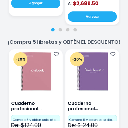
$2,689.50
A:
Agregar
Agregar
¡Compra 5 libretas y OBTÉN EL DESCUENTO!
-20%
-20%
Cuaderno
Cuaderno
C
profesional
profesional
p
Miquelrius Emotions
Miquelrius Emotions
M
Cuadro Chico 80
raya 80 hojas
r
Compra 5 y obten este dto.
Compra 5 y obten este dto.
C
De: $124.00
De: $124.00
D
hojas Rosa
Purpura