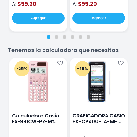
$99.20
$99.20
A:
A:
A
Agregar
Agregar
Tenemos la calculadora que necesitas
-25%
-25%
Calculadora Casio
GRAFICADORA CASIO
C
Fx-991Cw-Pk-Mt
FX-CP400-LA-MH
C
Class Wiz Rosa
TOUCH
C
N