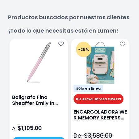
Productos buscados por nuestros clientes
¡Todo lo que necesitas está en Lumen!
-25%
Sólo en línea
Boligrafo Fino
M
Kit Arma Libreta GRATIS
Sheaffer Emily In
A
Paris Sentinel E321
F
ENGARGOLADORA WE
Rosa
P
R MEMORY KEEPERS
D
71050-9 THE CINCH
$1,105.00
A:
A
V2
De: $3,586.00