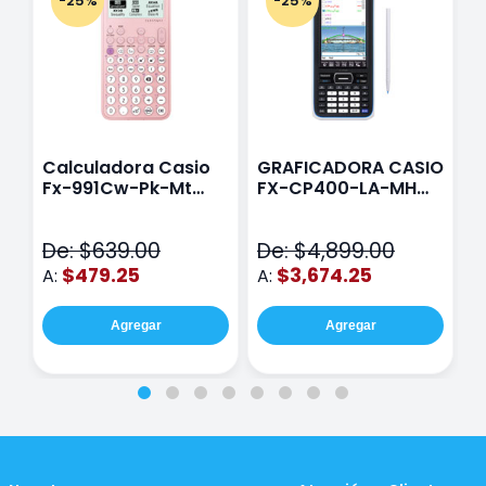
-25%
-25%
Calculadora Casio
GRAFICADORA CASIO
C
Fx-991Cw-Pk-Mt
FX-CP400-LA-MH
C
Class Wiz Rosa
TOUCH
C
N
De: $639.00
De: $4,899.00
D
$479.25
$3,674.25
A:
A:
A
Agregar
Agregar