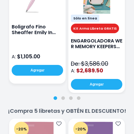
Sólo en línea
Boligrafo Fino
M
Kit Arma Libreta GRATIS
Sheaffer Emily In
A
Paris Sentinel E321
F
ENGARGOLADORA WE
Rosa
P
R MEMORY KEEPERS
D
71050-9 THE CINCH
$1,105.00
A:
A
V2
De: $3,586.00
$2,689.50
A:
Agregar
Agregar
¡Compra 5 libretas y OBTÉN EL DESCUENTO!
-20%
-20%