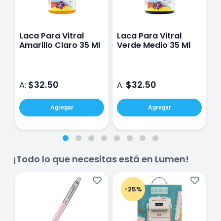
Laca Para Vitral
Laca Para Vitral
L
Amarillo Claro 35 Ml
Verde Medio 35 Ml
U
$32.50
$32.50
A:
A:
A
Agregar
Agregar
¡Todo lo que necesitas está en Lumen!
-25%