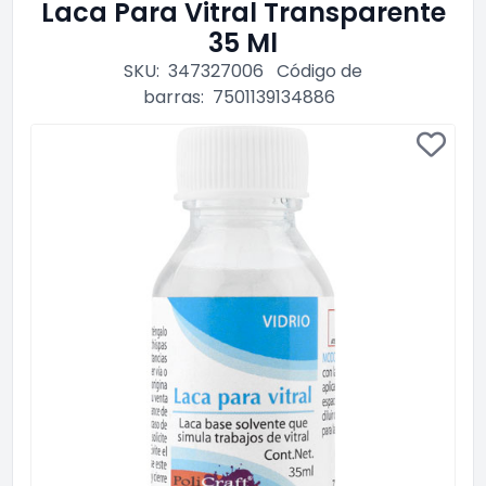
Laca Para Vitral Transparente
35 Ml
SKU:
347327006
Código de
barras:
7501139134886