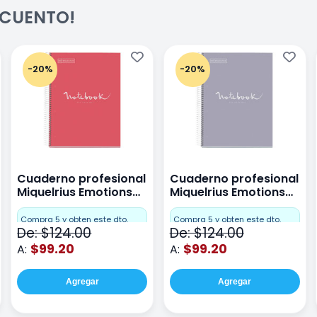
ESCUENTO!
-20%
-20%
Cuaderno profesional
Cuaderno profesional
Miquelrius Emotions
Miquelrius Emotions
raya 80 hojas Coral
raya 80 hojas Gris
Compra 5 y obten este dto.
Compra 5 y obten este dto.
De: $124.00
De: $124.00
$99.20
$99.20
A:
A:
Agregar
Agregar