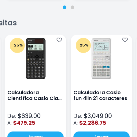
sitas
-25%
-25%
Calculadora
Calculadora Casio
Científica Casio Class
fun 4lin 21 caracteres
Wiz Color Negro
De: $639.00
De: $3,049.00
$479.25
$2,286.75
A:
A:
Agregar
Agregar