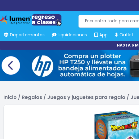
Departamentos
Liquidaciones
App
Outlet
HASTA 6 M
Inicio
/
Regalos
/
Juegos y juguetes para regalo
/
Jue