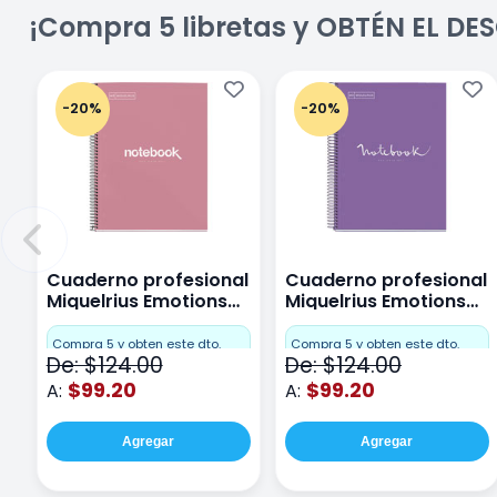
¡Compra 5 libretas y OBTÉN EL D
-20%
-20%
Cuaderno profesional
Cuaderno profesional
Miquelrius Emotions
Miquelrius Emotions
Cuadro Chico 80
raya 80 hojas Purpura
hojas Rosa
Compra 5 y obten este dto.
Compra 5 y obten este dto.
De: $124.00
De: $124.00
$99.20
$99.20
A:
A:
Agregar
Agregar