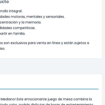
ucto
rollo integral.
dades motoras, mentales y sensoriales.
centración y la memoria.
ilidades competitivas.
rtir en familia.
os son exclusivos para venta en línea y están sujetos a
iso.
er Mediano! Este emocionante juego de mesa combina la
 todo color, podrás disfrutar de horas de entretenimiento