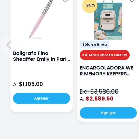
-25%
Sólo en línea
Boligrafo Fino
Kit Arma Libreta GRATIS
Sheaffer Emily In Paris
Sentinel E321 Rosa
ENGARGOLADORA WE
R MEMORY KEEPERS
71050-9 THE CINCH V2
$1,105.00
A:
De: $3,586.00
$2,689.50
A:
Agregar
Agregar