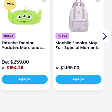
-25%
Nuevo
Nuevo
Estuche Escolar
Mochila Escolar May
M
Yadatex Marcianos
Fair Special Moments
Y
Toy Story DTS026
S
Verde
De: $259.00
D
$194.25
$1,199.00
A:
A:
A
Agregar
Agregar