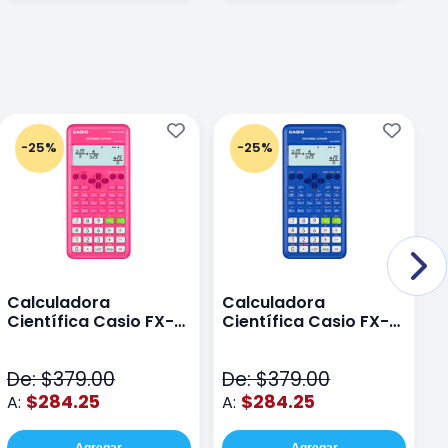
-25%
-25%
Calculadora
Calculadora
C
Científica Casio FX-
Científica Casio FX-
C
82LAPLUS2-PK Color
82LA PLUS2-BU Azul
9
Rosa
N
De: $379.00
De: $379.00
D
$284.25
$284.25
A:
A:
A
Agregar
Agregar