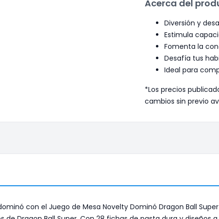
Acerca del prod
Diversión y desar
Estimula capaci
Fomenta la con
Desafía tus hab
Ideal para compa
*Los precios publicad
cambios sin previo av
de dominó con el Juego de Mesa Novelty Dominó Dragon Ball Sup
s de Dragon Ball Super. Con 28 fichas de pasta dura y diseños a