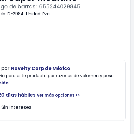
go de barras:
655244029845
lo:
D-2984
Unidad:
Pza.
por
Novelty Corp de México
vío para este producto por razones de volumen y peso
ción
20 días hábiles
Ver más opciones >>
Sin Intereses