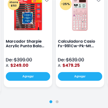
Ahorra
-25%
$150
Marcador Sharpie
Calculadora Casio
Acrylic Punta Bala
Fx-991Cw-Pk-Mt
Fina Surtido Con 12
Class Wiz Rosa
Piezas
De: $399.00
De: $639.00
$249.00
$479.25
A:
A:
Agregar
Agregar