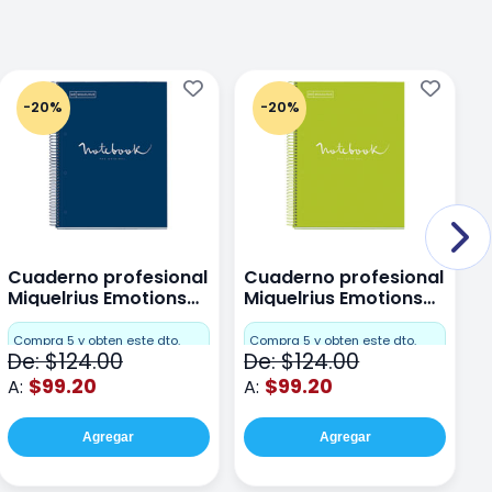
-20%
-20%
Cuaderno profesional
Cuaderno profesional
C
Miquelrius Emotions
Miquelrius Emotions
M
Dots 80 hojas
Dots 80 hojas Lima
D
F
Compra 5 y obten este dto.
Compra 5 y obten este dto.
De: $124.00
De: $124.00
D
$99.20
$99.20
A:
A:
A
Agregar
Agregar