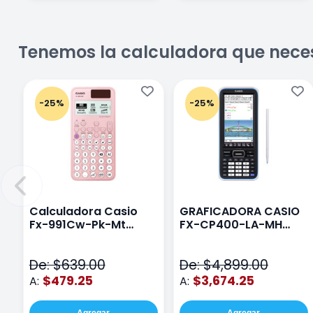
Tenemos la calculadora que nece
-25%
-25%
Calculadora Casio
GRAFICADORA CASIO
Fx-991Cw-Pk-Mt
FX-CP400-LA-MH
Class Wiz Rosa
TOUCH
De: $639.00
De: $4,899.00
$479.25
$3,674.25
A:
A:
Agregar
Agregar