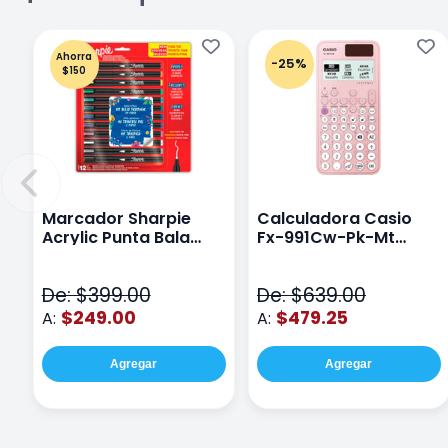
Ahorra
-25%
$150
Marcador Sharpie
Calculadora Casio
Acrylic Punta Bala
Fx-991Cw-Pk-Mt
Fina Surtido Con 12
Class Wiz Rosa
Piezas
De: $399.00
De: $639.00
$249.00
$479.25
A:
A:
Agregar
Agregar