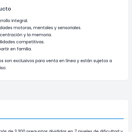
ucto
rollo integral.
dades motoras, mentales y sensoriales.
centración y la memoria.
ilidades competitivas.
rtir en familia.
os son exclusivos para venta en línea y están sujetos a
iso.
s de 3,300 preguntas divididas en 7 niveles de dificultad y