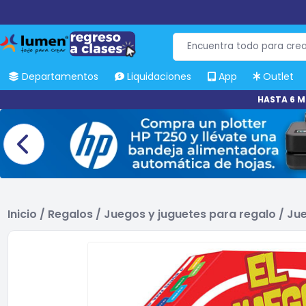
Departamentos
Liquidaciones
App
Outlet
HASTA 6 M
Inicio
/
Regalos
/
Juegos y juguetes para regalo
/
Jue