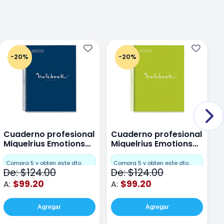
-20%
-20%
Cuaderno profesional
Cuaderno profesional
C
Miquelrius Emotions
Miquelrius Emotions
M
Dots 80 hojas
Dots 80 hojas Lima
D
F
Compra 5 y obten este dto.
Compra 5 y obten este dto.
De: $124.00
De: $124.00
D
$99.20
$99.20
A:
A:
A
Agregar
Agregar