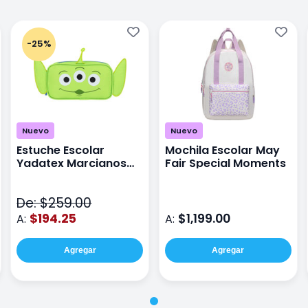
-25%
Nuevo
Nuevo
Estuche Escolar
Mochila Escolar May
Yadatex Marcianos
Fair Special Moments
Toy Story DTS026
Verde
De: $259.00
$194.25
$1,199.00
A:
A:
Agregar
Agregar