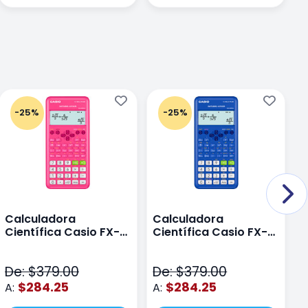
-25%
-25%
Calculadora
Calculadora
C
Científica Casio FX-
Científica Casio FX-
C
82LAPLUS2-PK Color
82LA PLUS2-BU Azul
9
Rosa
N
De: $379.00
De: $379.00
D
$284.25
$284.25
A:
A:
A