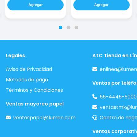
Agregar
Agregar
Legales
ATC Tienda en Lí
Aviso de Privacidad
enlinea@lumen
Métodos de pago
Ventas por teléf
Términos y Condiciones
55-4445-5000
Ventas mayoreo papel
ventastmk@lu
ventaspapel@lumen.com
Centro de nego
Ventas corporati