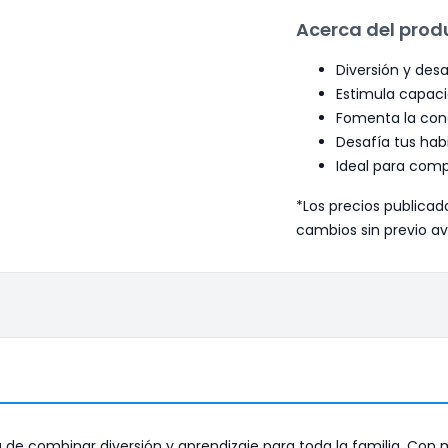
Acerca del prod
Diversión y desar
Estimula capaci
Fomenta la con
Desafía tus hab
Ideal para compa
*Los precios publicad
cambios sin previo av
e combinar diversión y aprendizaje para toda la familia. Con má