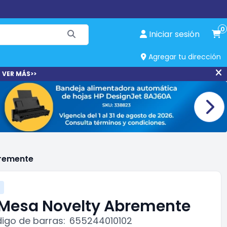
0
Iniciar sesión
Agregar tu dirección
 VER MÁS>>
bremente
 Mesa Novelty Abremente
igo de barras:
655244010102