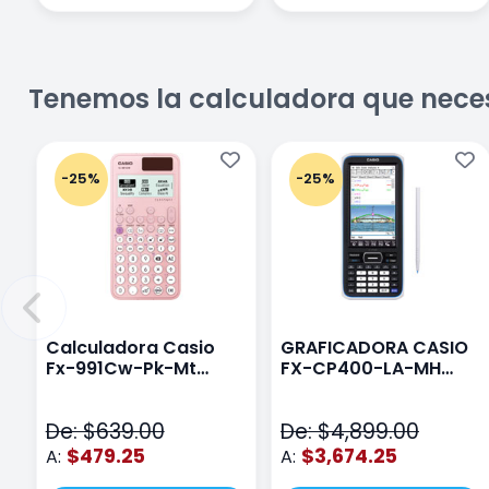
Tenemos la calculadora que nece
-25%
-25%
Calculadora Casio
GRAFICADORA CASIO
Fx-991Cw-Pk-Mt
FX-CP400-LA-MH
Class Wiz Rosa
TOUCH
De: $639.00
De: $4,899.00
$479.25
$3,674.25
A:
A: