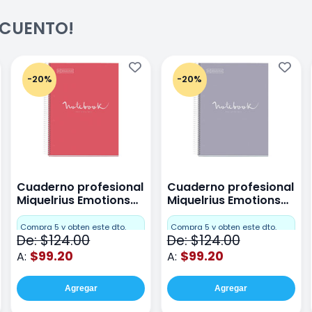
ESCUENTO!
-20%
-20%
Cuaderno profesional
Cuaderno profesional
Miquelrius Emotions
Miquelrius Emotions
raya 80 hojas Coral
raya 80 hojas Gris
Compra 5 y obten este dto.
Compra 5 y obten este dto.
De: $124.00
De: $124.00
$99.20
$99.20
A:
A:
Agregar
Agregar