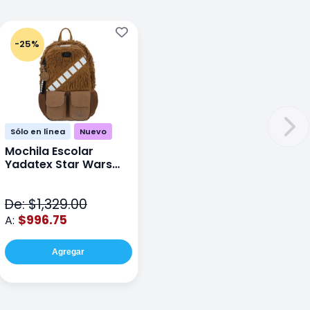
-25%
Sólo en línea
Nuevo
Mochila Escolar
Yadatex Star Wars
STR005 Cafe
De: $1,329.00
$996.75
A:
Agregar