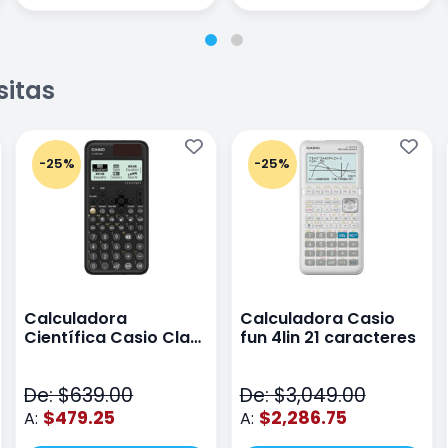
sitas
-25%
-25%
Calculadora
Calculadora Casio
Científica Casio Class
fun 4lin 21 caracteres
Wiz Color Negro
De: $639.00
De: $3,049.00
$479.25
$2,286.75
A:
A: