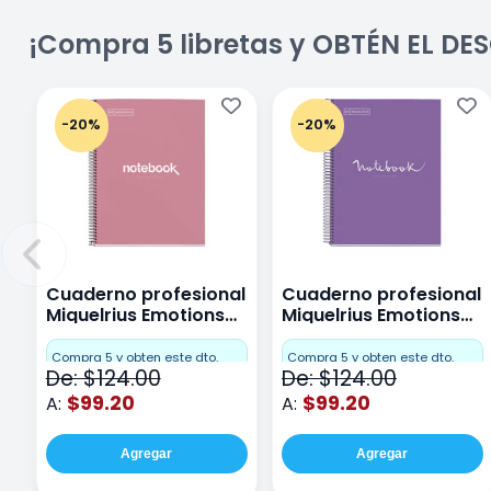
¡Compra 5 libretas y OBTÉN EL D
-20%
-20%
Cuaderno profesional
Cuaderno profesional
Miquelrius Emotions
Miquelrius Emotions
Cuadro Chico 80
raya 80 hojas Purpura
hojas Rosa
Compra 5 y obten este dto.
Compra 5 y obten este dto.
De: $124.00
De: $124.00
$99.20
$99.20
A:
A:
Agregar
Agregar