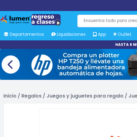
Departamentos
Liquidaciones
App
Outlet
HASTA 6 M
Inicio
/
Regalos
/
Juegos y juguetes para regalo
/
Jue