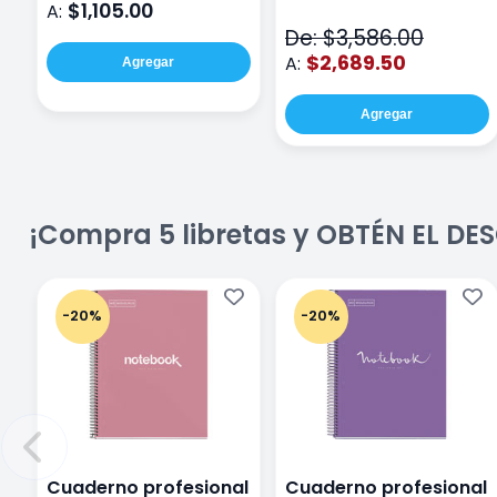
$1,105.00
A:
De: $3,586.00
$2,689.50
A:
Agregar
Agregar
¡Compra 5 libretas y OBTÉN EL D
-20%
-20%
Cuaderno profesional
Cuaderno profesional