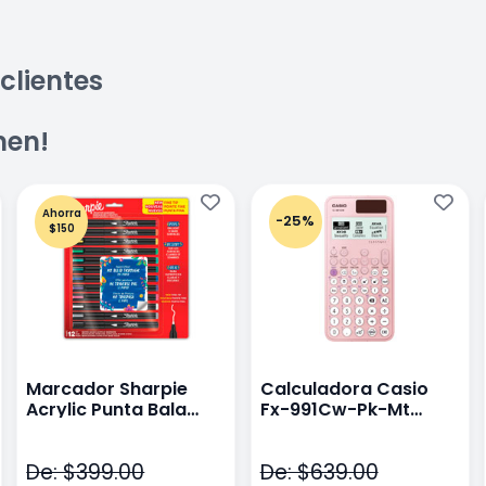
clientes
men!
Ahorra
-25%
$150
Marcador Sharpie
Calculadora Casio
Acrylic Punta Bala
Fx-991Cw-Pk-Mt
Fina Surtido Con 12
Class Wiz Rosa
Piezas
De: $399.00
De: $639.00