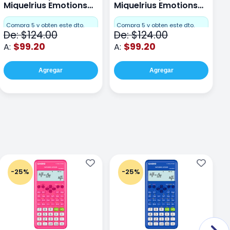
Miquelrius Emotions
Miquelrius Emotions
M
Dots 80 hojas
Dots 80 hojas Lima
D
F
Compra 5 y obten este dto.
Compra 5 y obten este dto.
De: $124.00
De: $124.00
D
$99.20
$99.20
A:
A:
A
Agregar
Agregar
-25%
-25%