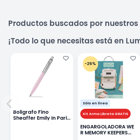
Productos buscados por nuestros 
¡Todo lo que necesitas está en Lu
-25%
Sólo en línea
Boligrafo Fino
Kit Arma Libreta GRATIS
Sheaffer Emily In Paris
Sentinel E321 Rosa
ENGARGOLADORA WE
R MEMORY KEEPERS
71050-9 THE CINCH V2