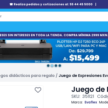
☎ Realiza pedidos y cotizaciones al: 55 44 45 5000
|
ESES SIN INTERESES EN TODA LA TIENDA. COMPRA MÍNIMA 2999 MXN.
gos didácticos para regalo
/
Juego de Expresiones Ev
Juego de 
SKU:
351121
Códi
Marca:
Evaflex
Mode