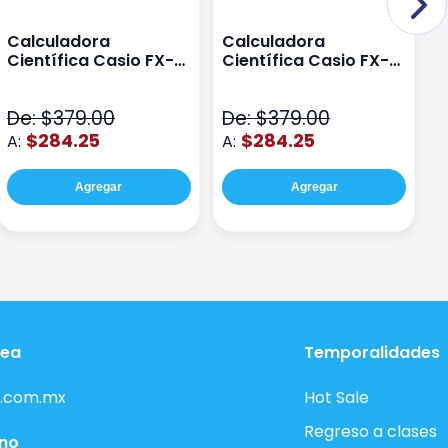
Calculadora
Calculadora
C
Científica Casio FX-
Científica Casio FX-
C
82LAPLUS2-PK Color
82LA PLUS2-BU Azul
9
Rosa
N
De: $379.00
De: $379.00
D
$284.25
$284.25
A:
A:
A
Agregar
Agregar
nea
Temporalidades
.com.mx
Hot Sale
Regreso a clases
ono