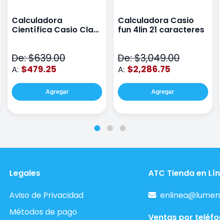
Calculadora
Calculadora Casio
Científica Casio Class
fun 4lin 21 caracteres
Wiz Color Negro
De: $639.00
De: $3,049.00
$479.25
$2,286.75
A:
A:
Agregar
Agregar
Legales
ATC Tienda en Lí
Aviso de Privacidad
enlinea@lumen
Métodos de pago
Ventas por teléf