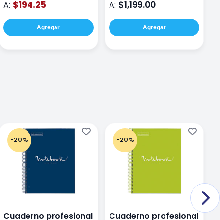
$194.25
$1,199.00
A:
A:
A
Agregar
Agregar
-20%
-20%
Cuaderno profesional
Cuaderno profesional
C