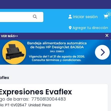
0
Iniciar sesión
Agregar tu dirección
 VER MÁS>>
aflex
Expresiones Evaflex
go de barras:
7750813004483
lo:
PT-EV02647
Unidad:
Pieza