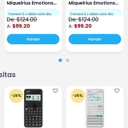
Miquelrius Emotions
Miquelrius Emotions
raya 80 hojas Coral
raya 80 hojas Gris
Compra 5 y obten este dto.
Compra 5 y obten este dto.
De: $124.00
De: $124.00
$99.20
$99.20
A:
A:
Agregar
Agregar
sitas
-25%
-25%