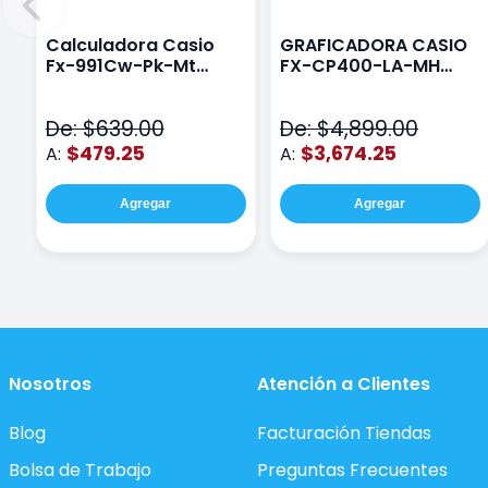
Calculadora Casio
GRAFICADORA CASIO
Fx-991Cw-Pk-Mt
FX-CP400-LA-MH
Class Wiz Rosa
TOUCH
De: $639.00
De: $4,899.00
$479.25
$3,674.25
A:
A:
Agregar
Agregar
Nosotros
Atención a Clientes
Blog
Facturación Tiendas
Bolsa de Trabajo
Preguntas Frecuentes