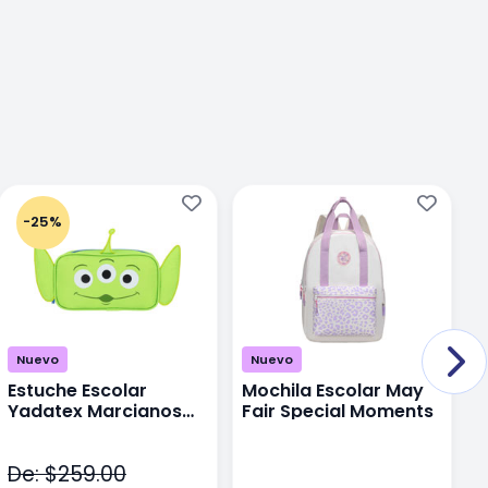
-25%
Nuevo
Nuevo
Estuche Escolar
Mochila Escolar May
M
Yadatex Marcianos
Fair Special Moments
Y
Toy Story DTS026
S
Verde
De: $259.00
D