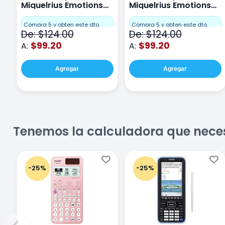
Miquelrius Emotions
Miquelrius Emotions
Cuadro Chico 80
raya 80 hojas Purpura
hojas Rosa
Compra 5 y obten este dto.
Compra 5 y obten este dto.
De: $124.00
De: $124.00
$99.20
$99.20
A:
A:
Agregar
Agregar
Tenemos la calculadora que nece
-25%
-25%