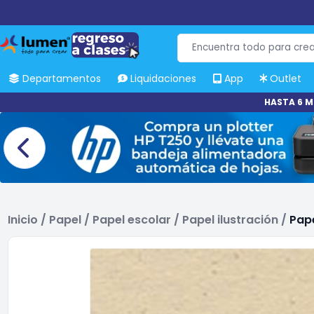
Departamentos
Liquidaciones
App
Outlet
HASTA 6 M
Inicio
/
Papel
/
Papel escolar
/
Papel ilustración
/
Pape