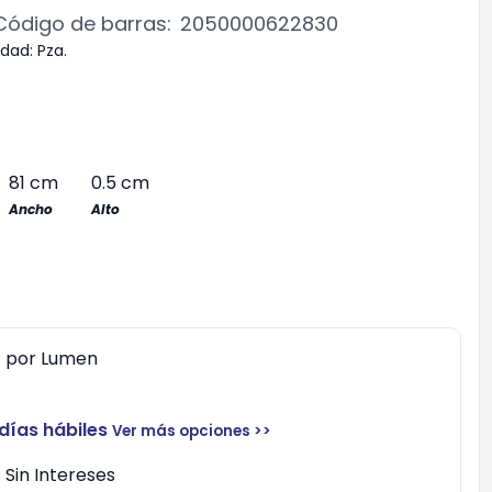
Código de barras:
2050000622830
idad:
Pza.
81 cm
0.5 cm
Ancho
Alto
0
por
Lumen
 días hábiles
Ver más opciones >>
Sin Intereses