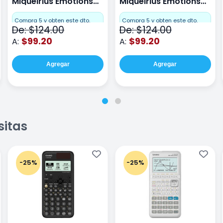
Miquelrius Emotions
Miquelrius Emotions
raya 80 hojas Coral
raya 80 hojas Gris
Compra 5 y obten este dto.
Compra 5 y obten este dto.
De: $124.00
De: $124.00
$99.20
$99.20
A:
A:
Agregar
Agregar
sitas
-25%
-25%