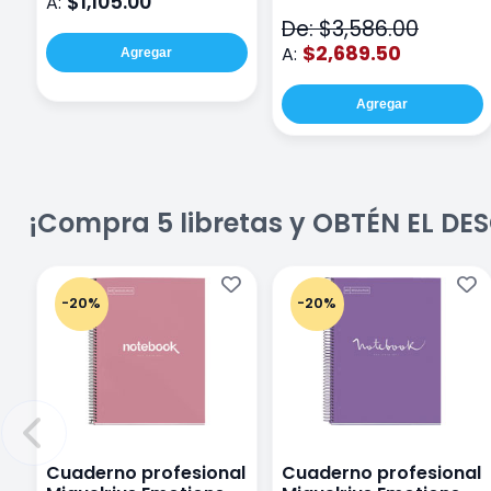
$1,105.00
A:
De: $3,586.00
$2,689.50
A:
Agregar
Agregar
¡Compra 5 libretas y OBTÉN EL D
-20%
-20%
Cuaderno profesional
Cuaderno profesional