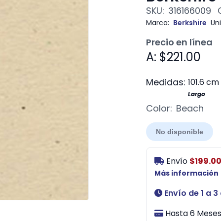
SKU:
316166009
Marca:
Berkshire
Un
Precio en línea
A: $221.00
Medidas:
101.6 cm
Largo
Color:
Beach
No disponible
Envío
$199.0
Más información
Envío de 1 a 3
Hasta 6 Meses 