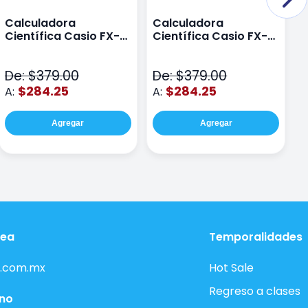
Calculadora
Calculadora
C
Científica Casio FX-
Científica Casio FX-
C
82LAPLUS2-PK Color
82LA PLUS2-BU Azul
9
Rosa
N
De: $379.00
De: $379.00
D
$284.25
$284.25
A:
A:
A
Agregar
Agregar
nea
Temporalidades
.com.mx
Hot Sale
Regreso a clases
ono