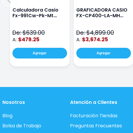
Calculadora Casio
GRAFICADORA CASIO
Fx-991Cw-Pk-Mt
FX-CP400-LA-MH
Class Wiz Rosa
TOUCH
De: $639.00
De: $4,899.00
$479.25
$3,674.25
A:
A:
Agregar
Agregar
Nosotros
Atención a Clientes
Blog
Facturación Tiendas
Bolsa de Trabajo
Preguntas Frecuentes