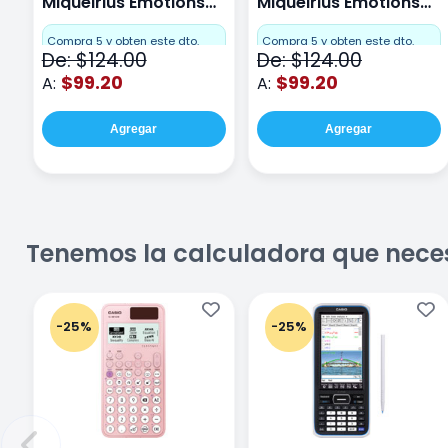
Miquelrius Emotions
Miquelrius Emotions
Cuadro Chico 80
raya 80 hojas Purpura
hojas Rosa
Compra 5 y obten este dto.
Compra 5 y obten este dto.
De: $124.00
De: $124.00
$99.20
$99.20
A:
A:
Agregar
Agregar
Tenemos la calculadora que nece
-25%
-25%