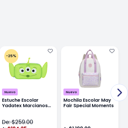
-25%
Nuevo
Nuevo
Estuche Escolar
Mochila Escolar May
M
Yadatex Marcianos
Fair Special Moments
Y
Toy Story DTS026
S
Verde
De: $259.00
D