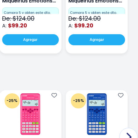
Miquelrius Emotions
Miquelrius Emotions
M
Dots 80 hojas
Dots 80 hojas Lima
D
F
Compra 5 y obten este dto.
Compra 5 y obten este dto.
De: $124.00
De: $124.00
D
$99.20
$99.20
A:
A:
A
Agregar
Agregar
-25%
-25%