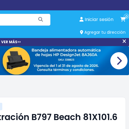
0
Iniciar sesión
Agregar tu dirección
 VER MÁS>>
tración B797 Beach 81X101.6