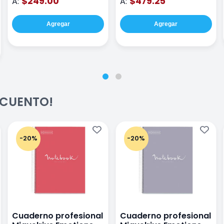
$249.00
$479.25
A:
A:
Agregar
Agregar
ESCUENTO!
-20%
-20%
Cuaderno profesional
Cuaderno profesional