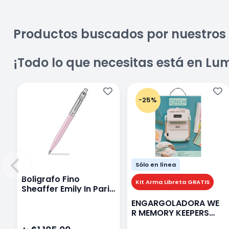
Productos buscados por nuestros 
¡Todo lo que necesitas está en Lu
-25%
Sólo en línea
Boligrafo Fino
Kit Arma Libreta GRATIS
Sheaffer Emily In Paris
Sentinel E321 Rosa
ENGARGOLADORA WE
R MEMORY KEEPERS
71050-9 THE CINCH V2