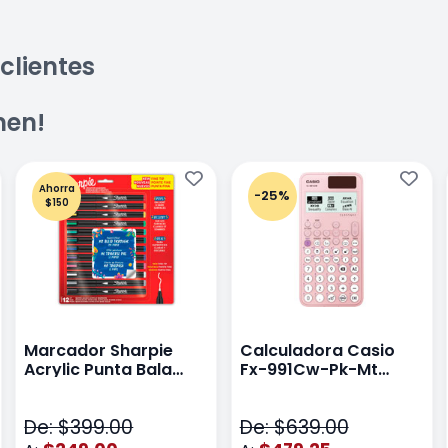
clientes
men!
Ahorra
-25%
$150
Marcador Sharpie
Calculadora Casio
Acrylic Punta Bala
Fx-991Cw-Pk-Mt
Fina Surtido Con 12
Class Wiz Rosa
Piezas
De: $399.00
De: $639.00