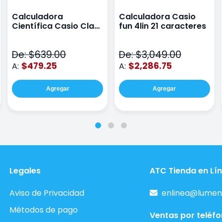
Calculadora
Calculadora Casio
Científica Casio Class
fun 4lin 21 caracteres
Wiz Color Negro
De: $639.00
De: $3,049.00
$479.25
$2,286.75
A:
A:
Agregar
Agregar
Legales
ATC Tienda en Lí
Aviso de Privacidad
enlinea@lumen
Métodos de pago
Ventas por teléf