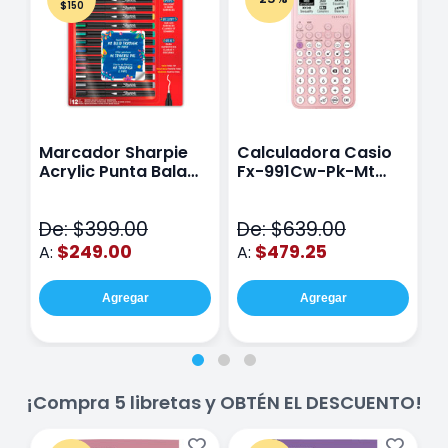
$150
Marcador Sharpie
Calculadora Casio
E
Acrylic Punta Bala
Fx-991Cw-Pk-Mt
Y
Fina Surtido Con 12
Class Wiz Rosa
T
Piezas
V
De: $399.00
De: $639.00
D
$249.00
$479.25
A:
A:
A
Agregar
Agregar
¡Compra 5 libretas y OBTÉN EL DESCUENTO!