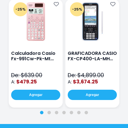
-25%
-25%
Calculadora Casio
GRAFICADORA CASIO
C
Fx-991Cw-Pk-Mt
FX-CP400-LA-MH
C
Class Wiz Rosa
TOUCH
C
N
De: $639.00
De: $4,899.00
D
$479.25
$3,674.25
A:
A:
A
Agregar
Agregar