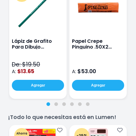
Lápiz de Grafito
Papel Crepe
L
Para Dibujo
Pinguino .50X2
I
Prismacolor
Metros Con 10
Turquoise 2H
Pliegos Naranja
De: $19.50
$13.65
$53.00
A:
A:
A
Agregar
Agregar
¡Todo lo que necesitas está en Lumen!
Ahorra
-25%