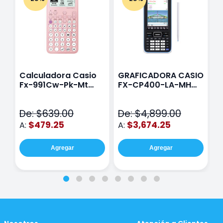
Calculadora Casio
GRAFICADORA CASIO
C
Fx-991Cw-Pk-Mt
FX-CP400-LA-MH
C
Class Wiz Rosa
TOUCH
C
N
De: $639.00
De: $4,899.00
D
$479.25
$3,674.25
A:
A:
A
Agregar
Agregar