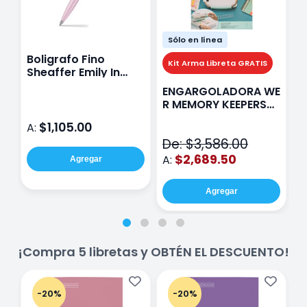
Sólo en línea
Boligrafo Fino
M
Kit Arma Libreta GRATIS
Sheaffer Emily In
A
Paris Sentinel E321
F
ENGARGOLADORA WE
Rosa
P
R MEMORY KEEPERS
D
71050-9 THE CINCH
$1,105.00
A:
A
V2
De: $3,586.00
$2,689.50
A:
Agregar
Agregar
¡Compra 5 libretas y OBTÉN EL DESCUENTO!
-20%
-20%