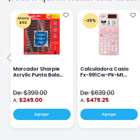
Ahorra
-25%
$150
Marcador Sharpie
Calculadora Casio
Acrylic Punta Bala
Fx-991Cw-Pk-Mt
Fina Surtido Con 12
Class Wiz Rosa
Piezas
De: $399.00
De: $639.00
$249.00
$479.25
A:
A:
Agregar
Agregar