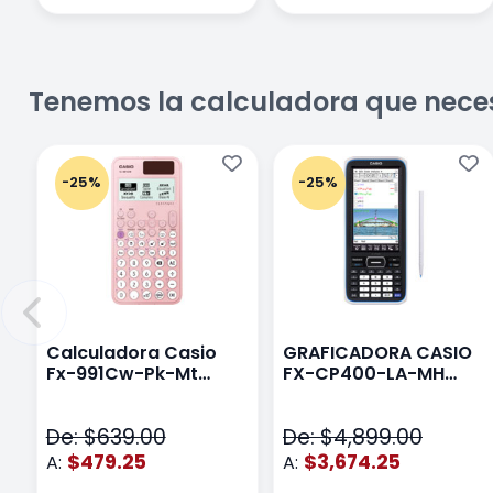
Tenemos la calculadora que nece
-25%
-25%
Calculadora Casio
GRAFICADORA CASIO
Fx-991Cw-Pk-Mt
FX-CP400-LA-MH
Class Wiz Rosa
TOUCH
De: $639.00
De: $4,899.00
$479.25
$3,674.25
A:
A: