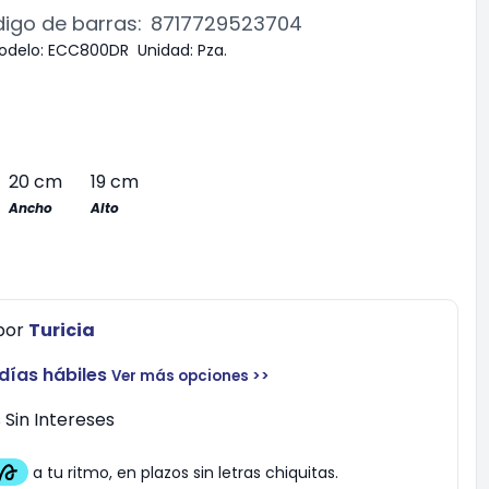
igo de barras:
8717729523704
odelo:
ECC800DR
Unidad:
Pza.
20 cm
19 cm
Ancho
Alto
por
Turicia
 días hábiles
Ver más opciones >>
Sin Intereses