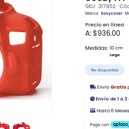
SKU:
317952
Cód
Marca:
Easycover
M
Precio en línea
A: $936.00
Medidas:
10 cm
Largo
No disponible
Envío
Gratis
Envío de 1 a 3
Hasta 6 Meses 