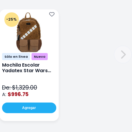
-25%
Sólo en línea
Nuevo
Mochila Escolar
Yadatex Star Wars
STR005 Cafe
De: $1,329.00
$996.75
A:
Agregar