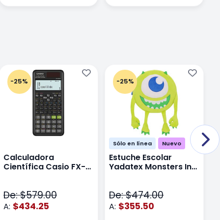
-25%
-25%
Sólo en línea
Nuevo
Calculadora
Estuche Escolar
E
Científica Casio FX-
Yadatex Monsters Inc
Y
991LAPLUS2 Color
DMI029 Verde
D
Negro
De: $579.00
De: $474.00
D
$434.25
$355.50
A:
A:
A