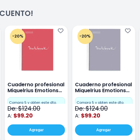
ESCUENTO!
-20%
-20%
Cuaderno profesional
Cuaderno profesional
Miquelrius Emotions
Miquelrius Emotions
raya 80 hojas Coral
raya 80 hojas Gris
Compra 5 y obten este dto.
Compra 5 y obten este dto.
De: $124.00
De: $124.00
$99.20
$99.20
A:
A:
Agregar
Agregar