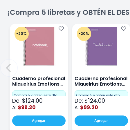
¡Compra 5 libretas y OBTÉN EL D
-20%
-20%
Cuaderno profesional
Cuaderno profesional
Miquelrius Emotions
Miquelrius Emotions
Cuadro Chico 80
raya 80 hojas Purpura
hojas Rosa
Compra 5 y obten este dto.
Compra 5 y obten este dto.
De: $124.00
De: $124.00
$99.20
$99.20
A:
A:
Agregar
Agregar