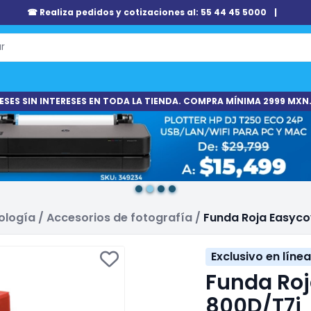
☎ Realiza pedidos y cotizaciones al: 55 44 45 5000
|
ESES SIN INTERESES EN TODA LA TIENDA. COMPRA MÍNIMA 2999 MXN.
ología
/
Accesorios de fotografía
/
Funda Roja Easyco
Exclusivo en línea
Funda Roj
800D/T7i