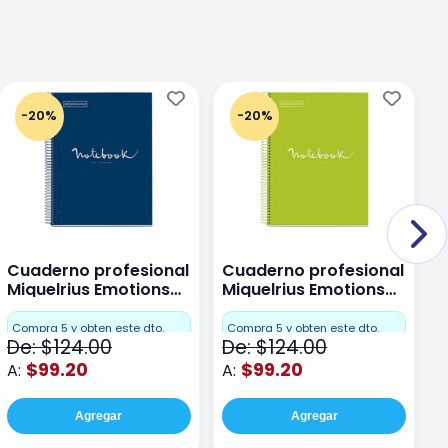
-20%
-20%
Cuaderno profesional
Cuaderno profesional
C
Miquelrius Emotions
Miquelrius Emotions
M
Dots 80 hojas
Dots 80 hojas Lima
D
F
Compra 5 y obten este dto.
Compra 5 y obten este dto.
De: $124.00
De: $124.00
D
$99.20
$99.20
A:
A:
A
Agregar
Agregar