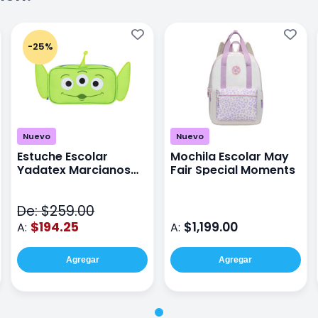
-25%
Nuevo
Nuevo
Estuche Escolar
Mochila Escolar May
Yadatex Marcianos
Fair Special Moments
Toy Story DTS026
Verde
De: $259.00
$194.25
$1,199.00
A:
A:
Agregar
Agregar