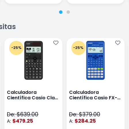
sitas
-25%
-25%
Calculadora
Calculadora
Científica Casio Class
Científica Casio FX-
Wiz Color Negro
82LA PLUS2-BU Azul
De: $639.00
De: $379.00
$479.25
$284.25
A:
A: