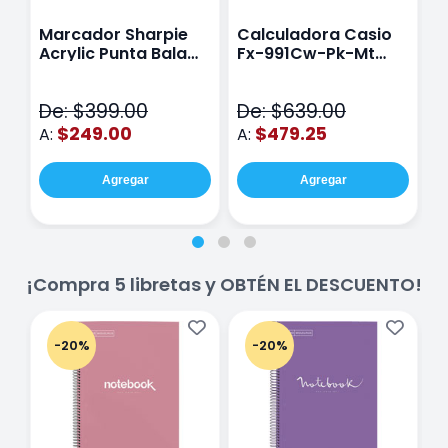
Marcador Sharpie
Calculadora Casio
E
Acrylic Punta Bala
Fx-991Cw-Pk-Mt
Y
Fina Surtido Con 12
Class Wiz Rosa
T
Piezas
V
De: $399.00
De: $639.00
D
$249.00
$479.25
A:
A:
A
Agregar
Agregar
¡Compra 5 libretas y OBTÉN EL DESCUENTO!
-20%
-20%