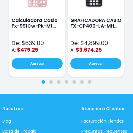
Calculadora Casio
GRAFICADORA CASIO
C
Fx-991Cw-Pk-Mt
FX-CP400-LA-MH
C
Class Wiz Rosa
TOUCH
C
N
De: $639.00
De: $4,899.00
D
$479.25
$3,674.25
A:
A:
A
Agregar
Agregar
Nosotros
Atención a Clientes
Blog
Facturación Tiendas
Bolsa de Trabajo
Preguntas Frecuentes