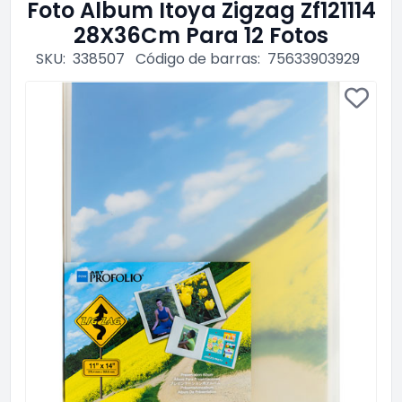
Foto Album Itoya Zigzag Zf121114
28X36Cm Para 12 Fotos
SKU:
338507
Código de barras:
75633903929