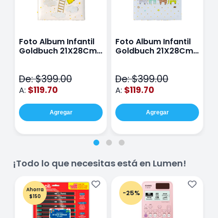
Foto Album Infantil
Foto Album Infantil
F
Goldbuch 21X28Cm
Goldbuch 21X28Cm
O
Sweet Dreams
Animal Pyramide
0
3
De: $399.00
De: $399.00
D
$119.70
$119.70
A:
A:
A
Agregar
Agregar
¡Todo lo que necesitas está en Lumen!
Ahorra
-25%
$150