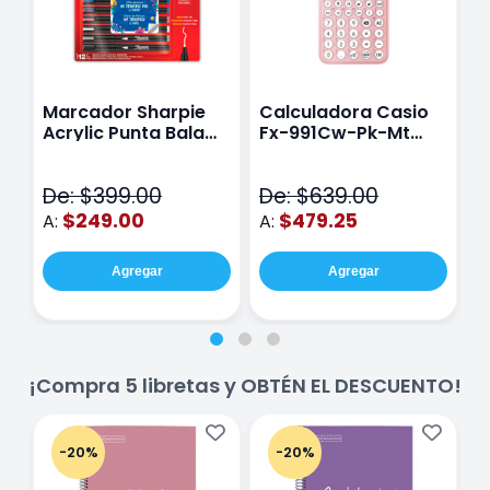
Marcador Sharpie
Calculadora Casio
E
Acrylic Punta Bala
Fx-991Cw-Pk-Mt
Y
Fina Surtido Con 12
Class Wiz Rosa
T
Piezas
V
De: $399.00
De: $639.00
D
$249.00
$479.25
A:
A:
A
Agregar
Agregar
¡Compra 5 libretas y OBTÉN EL DESCUENTO!
-20%
-20%