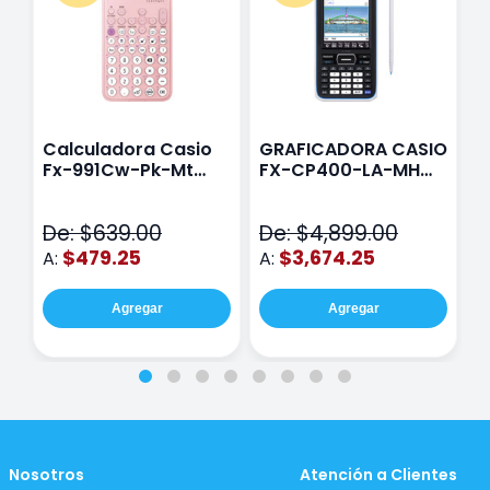
Calculadora Casio
GRAFICADORA CASIO
C
Fx-991Cw-Pk-Mt
FX-CP400-LA-MH
C
Class Wiz Rosa
TOUCH
C
N
De: $639.00
De: $4,899.00
D
$479.25
$3,674.25
A:
A:
A
Agregar
Agregar
Nosotros
Atención a Clientes