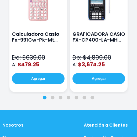
Calculadora Casio
GRAFICADORA CASIO
C
Fx-991Cw-Pk-Mt
FX-CP400-LA-MH
C
Class Wiz Rosa
TOUCH
C
N
De: $639.00
De: $4,899.00
D
$479.25
$3,674.25
A:
A:
A
Agregar
Agregar
Nosotros
Atención a Clientes