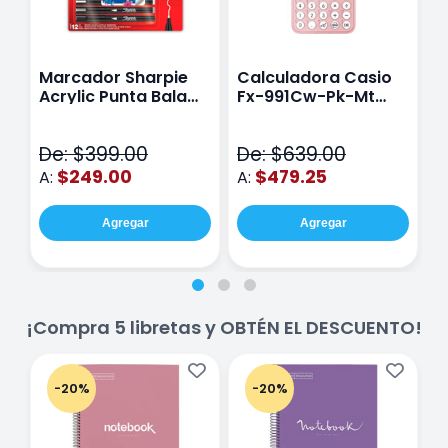
Marcador Sharpie
Calculadora Casio
E
Acrylic Punta Bala
Fx-991Cw-Pk-Mt
Y
Fina Surtido Con 12
Class Wiz Rosa
T
Piezas
V
De: $399.00
De: $639.00
D
$249.00
$479.25
A:
A:
A
Agregar
Agregar
¡Compra 5 libretas y OBTÉN EL DESCUENTO!
-20%
-20%