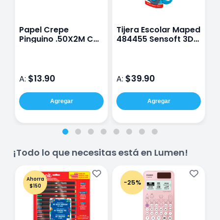
Papel Crepe
Tijera Escolar Maped
B
Pinguino .50X2M Con
484455 Sensoft 3D
4
2 Pliegos Amarillo
13Cm
P
Cempasúchil
$13.90
$39.90
A:
A:
A
Agregar
Agregar
¡Todo lo que necesitas está en Lumen!
Ahorra
-25%
$150