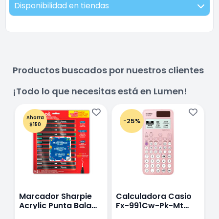
Disponibilidad en tiendas
Productos buscados por nuestros clientes
¡Todo lo que necesitas está en Lumen!
Ahorra
-25%
$150
Marcador Sharpie
Calculadora Casio
E
Acrylic Punta Bala
Fx-991Cw-Pk-Mt
Y
Fina Surtido Con 12
Class Wiz Rosa
T