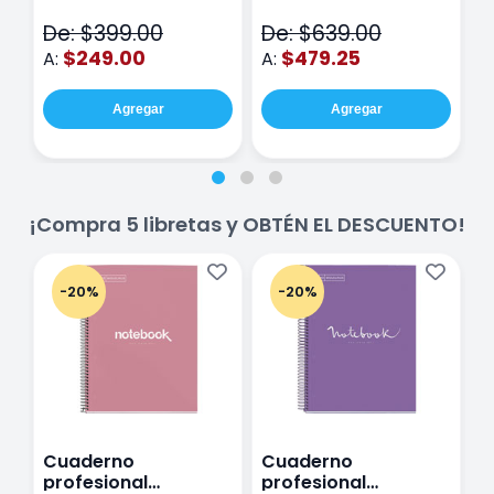
Piezas
V
De: $399.00
De: $639.00
D
$249.00
$479.25
A:
A:
A
Agregar
Agregar
¡Compra 5 libretas y OBTÉN EL DESCUENTO!
-20%
-20%
Cuaderno
Cuaderno
C
profesional
profesional
p