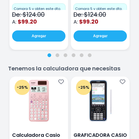
Miquelrius Emotions
Miquelrius Emotions
M
Cuadro Chico 80
raya 80 hojas
r
Compra 5 y obten este dto.
Compra 5 y obten este dto.
C
De: $124.00
De: $124.00
D
hojas Rosa
Purpura
$99.20
$99.20
A:
A:
A
Agregar
Agregar
Tenemos la calculadora que necesitas
-25%
-25%
Calculadora Casio
GRAFICADORA CASIO
C