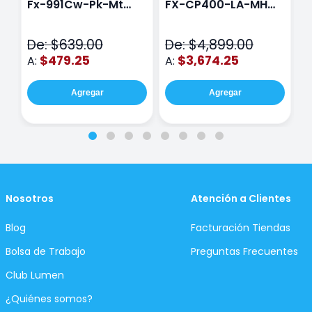
Fx-991Cw-Pk-Mt
FX-CP400-LA-MH
C
Class Wiz Rosa
TOUCH
C
N
De: $639.00
De: $4,899.00
D
$479.25
$3,674.25
A:
A:
A
Agregar
Agregar
Nosotros
Atención a Clientes
Blog
Facturación Tiendas
Bolsa de Trabajo
Preguntas Frecuentes
Club Lumen
¿Quiénes somos?