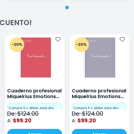
ESCUENTO!
-20%
-20%
Cuaderno profesional
Cuaderno profesional
Miquelrius Emotions
Miquelrius Emotions
raya 80 hojas Coral
raya 80 hojas Gris
Compra 5 y obten este dto.
Compra 5 y obten este dto.
De: $124.00
De: $124.00
$99.20
$99.20
A:
A: