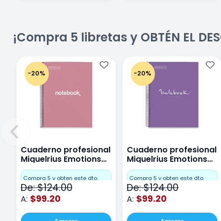
¡Compra 5 libretas y OBTÉN EL D
-20%
-20%
Cuaderno profesional
Cuaderno profesional
Miquelrius Emotions
Miquelrius Emotions
Cuadro Chico 80
raya 80 hojas Purpura
hojas Rosa
Compra 5 y obten este dto.
Compra 5 y obten este dto.
De: $124.00
De: $124.00
$99.20
$99.20
A:
A: