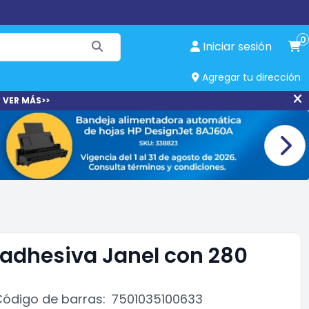
0
Iniciar sesión
Agregar tu dirección
 VER MÁS>>
 adhesiva Janel con 280
ódigo de barras:
7501035100633