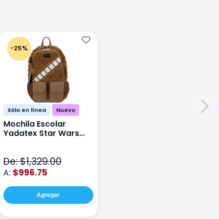
-25%
Sólo en línea
Nuevo
Mochila Escolar
Yadatex Star Wars
STR005 Cafe
De: $1,329.00
$996.75
A:
Agregar