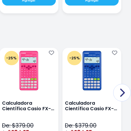
Agregar
Agregar
-25%
-25%
Calculadora
Calculadora
C
Científica Casio FX-
Científica Casio FX-
C
82LAPLUS2-PK Color
82LA PLUS2-BU Azul
9
Rosa
N
De: $379.00
De: $379.00
D