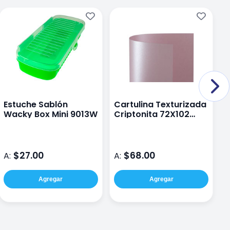
Estuche Sablón
Cartulina Texturizada
P
Wacky Box Mini 9013W
Criptonita 72X102
D
290G 213KG Petal
$27.00
$68.00
A:
A:
A
Agregar
Agregar