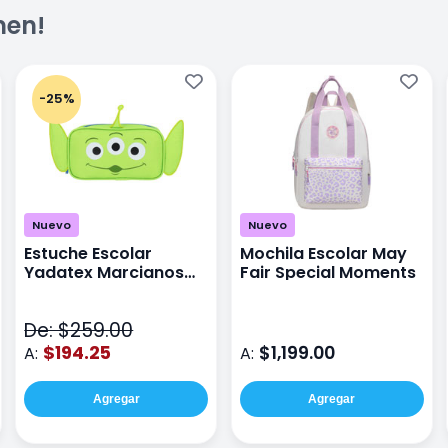
men!
-25%
Nuevo
Nuevo
Estuche Escolar
Mochila Escolar May
Yadatex Marcianos
Fair Special Moments
Toy Story DTS026
Verde
De: $259.00
$194.25
$1,199.00
A:
A:
Agregar
Agregar