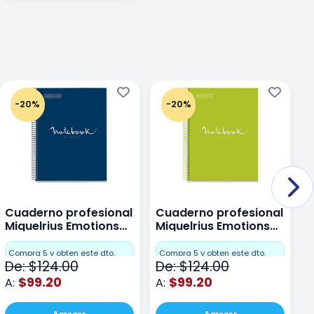
-20%
-20%
Cuaderno profesional
Cuaderno profesional
C
Miquelrius Emotions
Miquelrius Emotions
M
Dots 80 hojas
Dots 80 hojas Lima
D
F
Compra 5 y obten este dto.
Compra 5 y obten este dto.
De: $124.00
De: $124.00
D
$99.20
$99.20
A:
A:
A