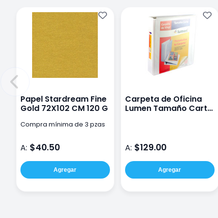
Papel Stardream Fine
Carpeta de Oficina
Gold 72X102 CM 120 G
Lumen Tamaño Carta
2 O con Mica Color
Compra mínima de 3 pzas
Blanco
$40.50
$129.00
A:
A:
Agregar
Agregar