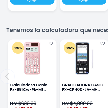
Agregar
Agregar
Tenemos la calculadora que nece
-25%
-25%
Calculadora Casio
GRAFICADORA CASIO
Fx-991Cw-Pk-Mt
FX-CP400-LA-MH
Class Wiz Rosa
TOUCH
De: $639.00
De: $4,899.00