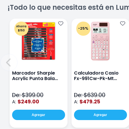
¡Todo lo que necesitas está en Lu
Ahorra
-25%
$150
Marcador Sharpie
Calculadora Casio
Acrylic Punta Bala
Fx-991Cw-Pk-Mt
Fina Surtido Con 12
Class Wiz Rosa
Piezas
De: $399.00
De: $639.00
$249.00
$479.25
A:
A:
Agregar
Agregar