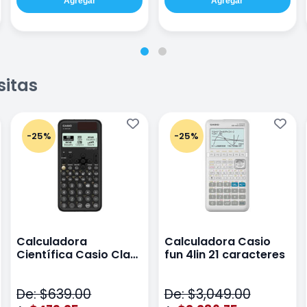
Agregar
Agregar
sitas
-25%
-25%
Calculadora
Calculadora Casio
Científica Casio Class
fun 4lin 21 caracteres
Wiz Color Negro
De: $639.00
De: $3,049.00