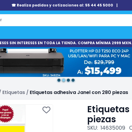
☎ Realiza pedidos y cotizaciones al: 55 44 45 5000
|
ESES SIN INTERESES EN TODA LA TIENDA. COMPRA MÍNIMA 2999 MXN.
/
Etiquetas
/
Etiquetas adhesiva Janel con 280 piezas
Etiquetas
piezas
SKU:
14635009
C