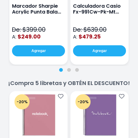
Marcador Sharpie
Calculadora Casio
E
Acrylic Punta Bala
Fx-991Cw-Pk-Mt
Y
Fina Surtido Con 12
Class Wiz Rosa
T
Piezas
V
De: $399.00
De: $639.00
D
$249.00
$479.25
A:
A:
A
Agregar
Agregar
¡Compra 5 libretas y OBTÉN EL DESCUENTO!
-20%
-20%