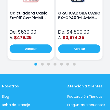
Calculadora Casio
GRAFICADORA CASIO
C
Fx-991Cw-Pk-Mt
FX-CP400-LA-MH
C
Class Wiz Rosa
TOUCH
C
N
De: $639.00
De: $4,899.00
D
$479.25
$3,674.25
A:
A:
A
Agregar
Agregar
Nosotros
Atención a Clientes
Blog
Facturación Tiendas
Bolsa de Trabajo
Preguntas Frecuentes