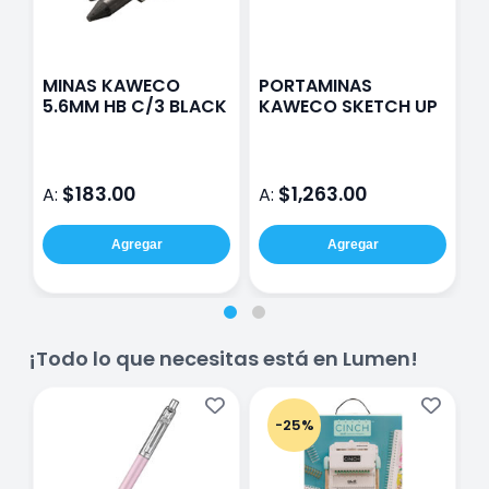
MINAS KAWECO
PORTAMINAS
C
5.6MM HB C/3 BLACK
KAWECO SKETCH UP
K
c
$183.00
$1,263.00
A:
A:
A
Agregar
Agregar
¡Todo lo que necesitas está en Lumen!
-25%