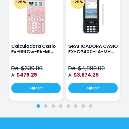
-25%
-25%
Calculadora Casio
GRAFICADORA CASIO
C
Fx-991Cw-Pk-Mt
FX-CP400-LA-MH
C
Class Wiz Rosa
TOUCH
C
N
De: $639.00
De: $4,899.00
D
$479.25
$3,674.25
A:
A:
A
Agregar
Agregar