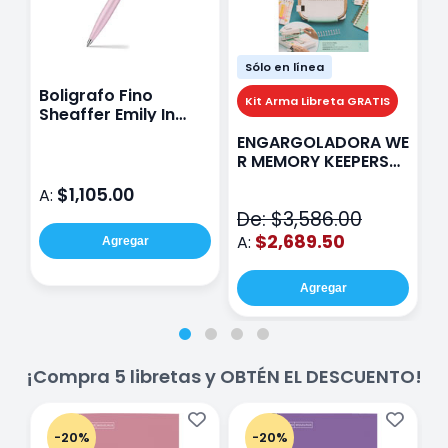
Sólo en línea
Boligrafo Fino
M
Kit Arma Libreta GRATIS
Sheaffer Emily In
A
Paris Sentinel E321
F
ENGARGOLADORA WE
Rosa
P
R MEMORY KEEPERS
D
71050-9 THE CINCH
$1,105.00
A:
A
V2
De: $3,586.00
$2,689.50
A:
Agregar
Agregar
¡Compra 5 libretas y OBTÉN EL DESCUENTO!
-20%
-20%