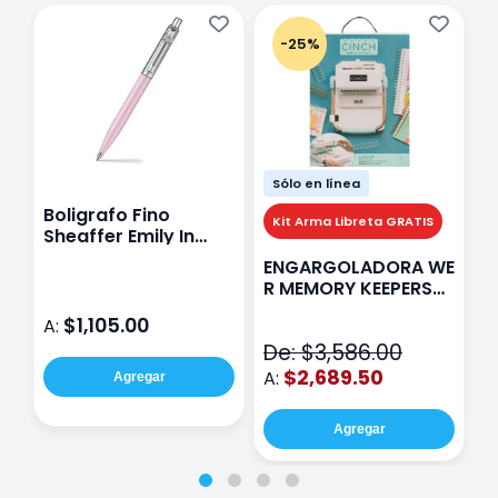
-25%
Sólo en línea
Boligrafo Fino
M
Kit Arma Libreta GRATIS
Sheaffer Emily In
A
Paris Sentinel E321
F
ENGARGOLADORA WE
Rosa
P
R MEMORY KEEPERS
D
71050-9 THE CINCH
$1,105.00
A:
A
V2
De: $3,586.00
$2,689.50
A:
Agregar
Agregar