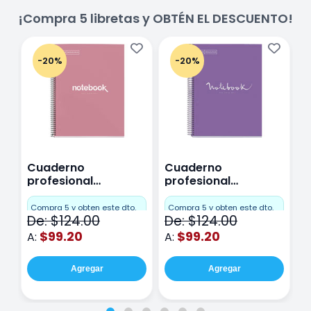
¡Compra 5 libretas y OBTÉN EL DESCUENTO!
-20%
-20%
Cuaderno
Cuaderno
C
profesional
profesional
p
Miquelrius Emotions
Miquelrius Emotions
M
Cuadro Chico 80
raya 80 hojas
r
Compra 5 y obten este dto.
Compra 5 y obten este dto.
C
De: $124.00
De: $124.00
D
hojas Rosa
Purpura
$99.20
$99.20
A:
A:
A
Agregar
Agregar