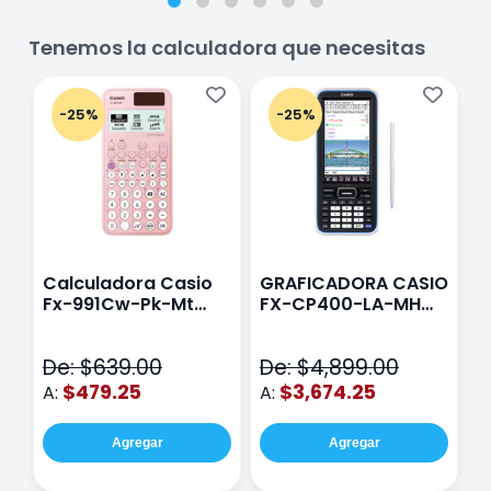
Tenemos la calculadora que necesitas
-25%
-25%
Calculadora Casio
GRAFICADORA CASIO
C
Fx-991Cw-Pk-Mt
FX-CP400-LA-MH
C
Class Wiz Rosa
TOUCH
C
N
De: $639.00
De: $4,899.00
D
$479.25
$3,674.25
A:
A:
A
Agregar
Agregar