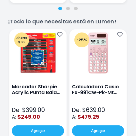
¡Todo lo que necesitas está en Lumen!
Ahorra
-25%
$150
Marcador Sharpie
Calculadora Casio
E
Acrylic Punta Bala
Fx-991Cw-Pk-Mt
Y
Fina Surtido Con 12
Class Wiz Rosa
T
Piezas
V
De: $399.00
De: $639.00
D
$249.00
$479.25
A:
A:
A
Agregar
Agregar