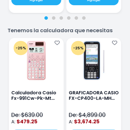
Agregar
Agregar
Tenemos la calculadora que necesitas
-25%
-25%
Calculadora Casio
GRAFICADORA CASIO
C
Fx-991Cw-Pk-Mt
FX-CP400-LA-MH
C
Class Wiz Rosa
TOUCH
C
N
De: $639.00
De: $4,899.00
D
$479.25
$3,674.25
A:
A:
A