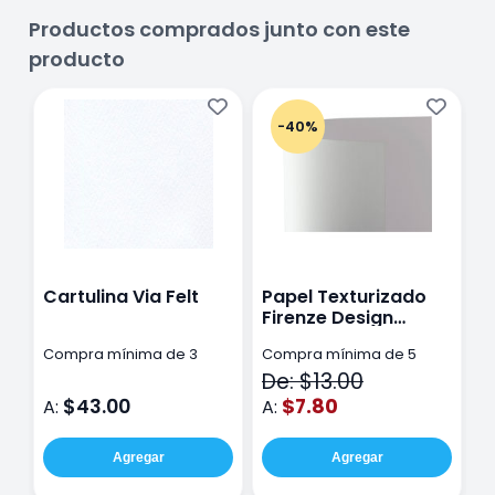
Productos comprados junto con este
producto
-40%
Cartulina Via Felt
Papel Texturizado
E
Firenze Design
1
70X100Cm 120G
C
Compra mínima de 3
Compra mínima de 5
Blanco
De: $13.00
pzas
pzas
$43.00
$7.80
A:
A:
A
Agregar
Agregar