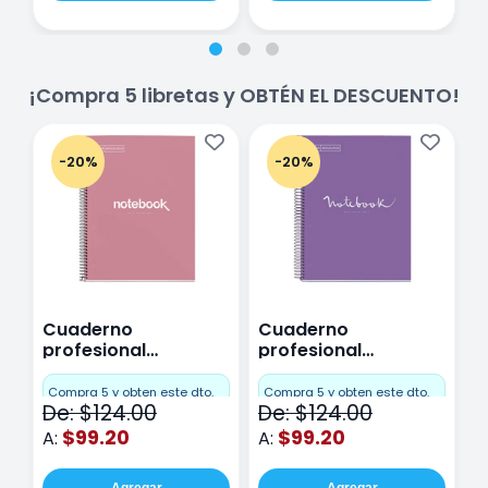
¡Compra 5 libretas y OBTÉN EL DESCUENTO!
-20%
-20%
Cuaderno
Cuaderno
C
profesional
profesional
p
Miquelrius Emotions
Miquelrius Emotions
M
Cuadro Chico 80
raya 80 hojas
r
Compra 5 y obten este dto.
Compra 5 y obten este dto.
C
De: $124.00
De: $124.00
D
hojas Rosa
Purpura
$99.20
$99.20
A:
A:
A