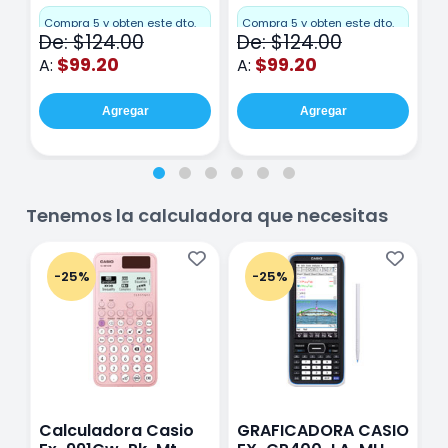
Miquelrius Emotions
Miquelrius Emotions
M
Cuadro Chico 80
raya 80 hojas
r
Compra 5 y obten este dto.
Compra 5 y obten este dto.
C
De: $124.00
De: $124.00
D
hojas Rosa
Purpura
$99.20
$99.20
A:
A:
A
Agregar
Agregar
Tenemos la calculadora que necesitas
-25%
-25%
Calculadora Casio
GRAFICADORA CASIO
C