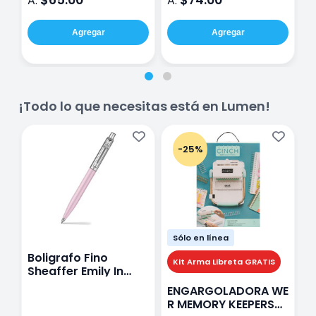
$65.00
$74.00
A:
A:
A
Agregar
Agregar
¡Todo lo que necesitas está en Lumen!
-25%
Sólo en línea
Boligrafo Fino
M
Kit Arma Libreta GRATIS
Sheaffer Emily In
A
Paris Sentinel E321
F
ENGARGOLADORA WE
Rosa
P
R MEMORY KEEPERS
D