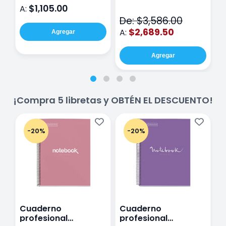
71050-9 THE CINCH
$1,105.00
A:
A
V2
De: $3,586.00
$2,689.50
A:
Agregar
Agregar
¡Compra 5 libretas y OBTÉN EL DESCUENTO!
-20%
-20%
Cuaderno
Cuaderno
C
profesional
profesional
p