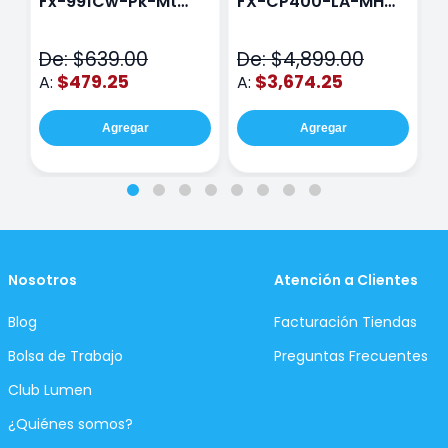
Fx-991Cw-Pk-Mt
FX-CP400-LA-MH
C
Class Wiz Rosa
TOUCH
C
N
De: $639.00
De: $4,899.00
D
$479.25
$3,674.25
A:
A:
A
Agregar
Agregar
Nosotros
Atención a Clientes
Blog
Facturación Tiendas
Bolsa de Trabajo
Preguntas Frecuentes
Club Lumen
¿Quiénes somos?