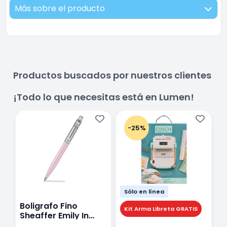
Más sobre el producto
Productos buscados por nuestros clientes
¡Todo lo que necesitas está en Lumen!
-25%
Sólo en línea
Boligrafo Fino
M
Kit Arma Libreta GRATIS
Sheaffer Emily In
A
Paris Sentinel E321
F