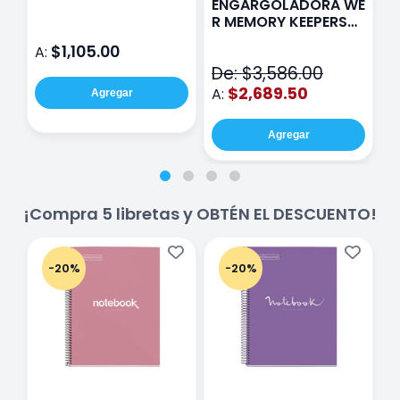
ENGARGOLADORA WE
Rosa
P
R MEMORY KEEPERS
D
71050-9 THE CINCH
$1,105.00
A:
A
V2
De: $3,586.00
$2,689.50
A:
Agregar
Agregar
¡Compra 5 libretas y OBTÉN EL DESCUENTO!
-20%
-20%