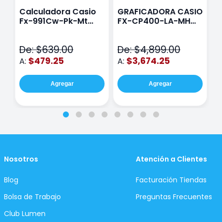
Calculadora Casio
GRAFICADORA CASIO
C
Fx-991Cw-Pk-Mt
FX-CP400-LA-MH
C
Class Wiz Rosa
TOUCH
C
N
De: $639.00
De: $4,899.00
D
$479.25
$3,674.25
A:
A:
A
Agregar
Agregar
Nosotros
Atención a Clientes
Blog
Facturación Tiendas
Bolsa de Trabajo
Preguntas Frecuentes
Club Lumen